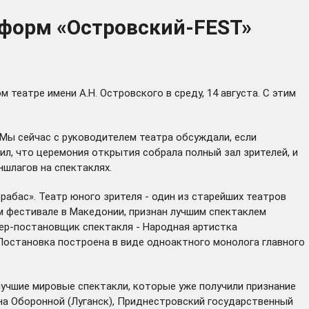
форм «Островский-FEST»
атре имени А.Н. Островского в среду, 14 августа. С этим
 Мы сейчас с руководителем театра обсуждали, если
ил, что церемония открытия собрала полный зал зрителей, и
ншлагов на спектаклях.
абас». Театр юного зрителя - один из старейших театров
м фестивале в Македонии, признан лучшим спектаклем
ер-постановщик спектакля - Народная артистка
Постановка построена в виде одноактного монолога главного
 лучшие мировые спектакли, которые уже получили признание
на Оборонной (Луганск), Приднестровский государственный