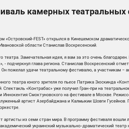
валь камерных театральных 
«Островский-FEST» открылся в Кинешемском драматическом те
Ивановской области Станислав Воскресенский.
 театра. Замечательная идея, я вам за это очень благодарен.
, - подчеркнул глава региона. Станислав Воскресенский отмет
 Он пожелал удачи театральному фестивалю, а участникам – а
ого театра юного зрителя по пьесе Патрика Зюскинда «Контр
 Спектакль «Контрабас» уже получил Гран-при на театрально
и Иннокентия Смоктуновского на фестивале в Москве. Режисс
служенный артист Азербайджана и Калмыкии Шовги Гусейнов. 
оркестре.
ят артисты из семи стран мира. В программу фестиваля вошли
й академический украинский музыкально-драматический театр 