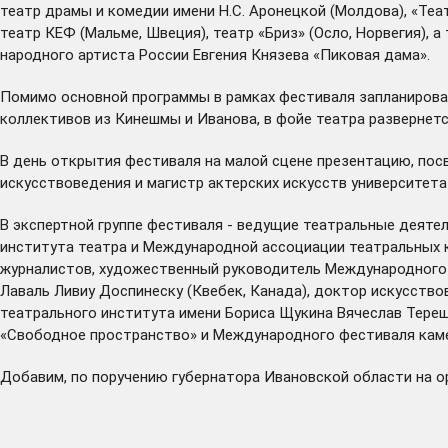
театр драмы и комедии имени Н.С. Аронецкой (Молдова), «Теа
театр КЕФ (Мальме, Швеция), театр «Бриз» (Осло, Норвегия),
народного артиста России Евгения Князева «Пиковая дама».
Помимо основной программы в рамках фестиваля запланирова
коллективов из Кинешмы и Иванова, в фойе театра развернет
В день открытия фестиваля на малой сцене презентацию, пос
искусствоведения и магистр актерских искусств университета
В экспертной группе фестиваля - ведущие театральные деяте
института театра и Международной ассоциации театральных к
журналистов, художественный руководитель Международного 
Лаваль Ливиу Доспинеску (Квебек, Канада), доктор искусство
театрального института имени Бориса Щукина Вячеслав Терещ
«Свободное пространство» и Международного фестиваля камер
Добавим, по поручению губернатора Ивановской области на о