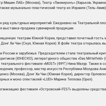
тр Мишин ЛАБ» (Москва), Театр «Ланжеронъ» (Харьков, Украина
 а также музыкально-пластический театр из Израиля (Тель-Ави
н ряд культурных мероприятий. Ежедневно на Театральной п
ся выставка-продажа сувенирной продукции.
вященную театрам Южной Кореи, представил почетный гость ме
 Донг Хи Чан (Сеул, Южная Корея). В фойе театра открылась 
ли России и зарубежья. Председателем стала театральный кри
ритиков (ЮНЕСКО), литературного общества «Das Mittelfeld» 
театрального фестиваля «MOST» (ФРГ) Нина Мазур. Также в с
ведения, профессор, мастер искусств Республики Молдова Анж
енко (Москва), Донг Хи Чан (Южная Корея), директор Орловск
ных и моно спектаклей «LUDI» Марина Теплова (Орел).
рганизацию фестиваля «Островский-FEST» выделены средства 