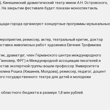
), Кинешемский драматический театр имени А.Н. Островского,
в). На закрытии фестиваля будет показан моноспектакль
лощади города организуют концертные программы музыкальных
роприятия, режиссер, актер, театральный критик, доктор
выставка живописных работ художника Евгения Трофимова.
тик, драматург, член Германского центра международного
(Ганновер, ФРГ) и Международной ассоциации писателей и
остав экспертной группы вошли профессор Университета
елина Рошка (Кишинев, Молдова), режиссер, педагог, доцент
ого государственного театра для детей и молодежи
областного бюджета в размере 1,8 млн рублей.