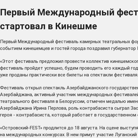
Первый Международный фести
стартовал в Кинешме
Первый Международный фестиваль камерных театральных форм 
событием кинешемцев и гостей города поздравил губернатор 
«Этот фестиваль
предложил
провести коллектив кинешемского
фестиваль пройдет успешно, будем проводить его каждый год»
уже проданы практически все билеты на спектакли фестиваля.
Фестиваль открыл спектакль Азербайджанского государственн
Азербайджана, активный участник международных фестивалей.
театрального фестиваля в Белоруссии, отмечен медалью имен
Азербайджана Ирина Перлова, роль контрабасиста сыграл За
героя - контрабасиста, который работает в государственном 
«Островский-FEST» продлится до 18 августа. На сцене выступ
на международных конкурсах. В нем примут участие Лугански