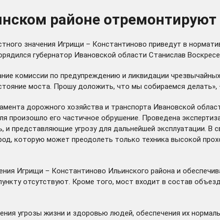
ьинском районе отремонтируют
стного значения Игрищи – Константиново приведут в нормати
орядился губернатор Ивановской области Станислав Воскресе
дание комиссии по предупреждению и ликвидации чрезвычайны
стояние моста. Прошу доложить, что мы собираемся делать», –
тамента дорожного хозяйства и транспорта Ивановской област
ля произошло его частичное обрушение. Проведена экспертиз
 и представляющие угрозу для дальнейшей эксплуатации. В свя
брод, которую может преодолеть только техника высокой про
ения Игрищи – Константиново Ильинского района и обеспечив
ункту отсутствуют. Кроме того, мост входит в состав объезд
ения угрозы жизни и здоровью людей, обеспечения их нормал