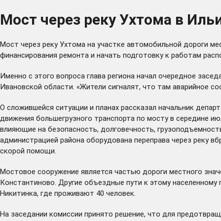
Мост через реку Ухтома в Ил
Мост через реку Ухтома на участке автомобильной дороги ме
финансирования ремонта и начать подготовку к работам расп
Именно с этого вопроса глава региона начал очередное засе
Ивановской области. «Жители сигналят, что там аварийное со
О сложившейся ситуации и планах рассказал начальник депар
движения большегрузного транспорта по мосту в середине ию
влияющие на безопасность, долговечность, грузоподъемность,
администрацией района оборудована переправа через реку в
скорой помощи.
Мостовое сооружение является частью дороги местного знач
Константиново. Другие объездные пути к этому населенному п
Никитинка, где проживают 40 человек.
На заседании комиссии принято решение, что для предотвращ