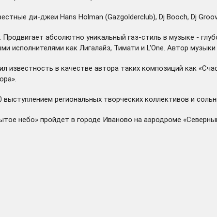
стные ди-джеи Hans Holman (Gazgolderclub), Dj Booch, Dj Groo
. Продвигает абсолютно уникальный газ-стиль в музыке - глуб
ными исполнителями как Лигалайз, Тимати и L'One. Автор музык
ил известность в качестве автора таких композиций как «Счас
ора».
0 выступлением региональных творческих коллективов и соль
тое небо» пройдет в городе Иваново на аэродроме «Северный»