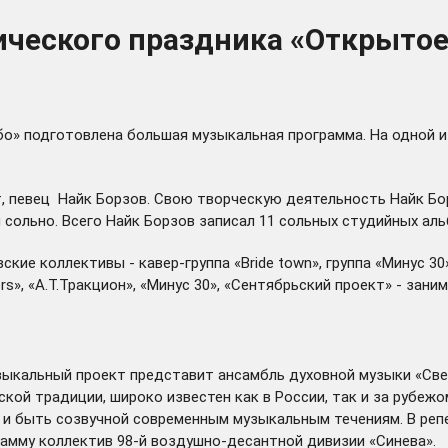
ческого праздника «Открытое 
бо» подготовлена большая музыкальная программа. На одной 
 певец Найк Борзов. Свою творческую деятельность Найк Борз
ольно. Всего Найк Борзов записал 11 сольных студийных альб
ие коллективы - кавер-группа «Bride town», группа «Минус 30
rs», «А.Т.Тракцион», «Минус 30», «Сентябрьский проект» - за
зыкальный проект представит ансамбль духовной музыки «Све
ой традиции, широко известен как в России, так и за рубежо
и быть созвучной современным музыкальным течениям. В репе
рамму коллектив 98-й воздушно-десантной дивизии «Синева».