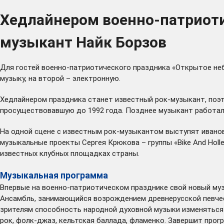
Хедлайнером военно-патриоти
музыкант Найк Борзов
Для гостей военно-патриотического праздника «Открытое не
музыку, на второй – электронную.
Хедлайнером праздника станет известный рок-музыкант, поэт,
просуществовавшую до 1992 года. Позднее музыкант работал с
На одной сцене с известным рок-музыкантом выступят ивановск
музыкальные проекты Сергея Крюкова – группы «Bike And Holle
известных клубных площадках страны.
Музыкальная программа
Впервые на военно-патриотическом празднике свой новый му
Ансамбль, занимающийся возрождением древнерусской певческ
зрителям способность народной духовной музыки изменяться 
рок, фолк-джаз, кельтская баллада, фламенко. Завершит прог