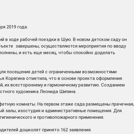
ря 2019 года.
й в ходе рабочей поездки в Шую. В новом детском саду он
объекте завершены, осуществляются мероприятия по вводу
полнены, и есть еще месяц, чтобы спокойно доделать
 для посещения детей с ограниченными возможностями
ья Корягина отметила, что в основе проекта оформления
й, их всестороннему и гармоничному развитию. Созданием
естного художника Леонида Шипина.
буфетную комнаты. На первом этаже сада размещены прачечная,
ый залы, изостудия и административные помещения. Для
игиенического и противопожарного применения.
дителей дошколят принято 162 заявления.