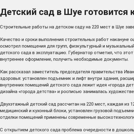
Детский сад в Шуе готовится
Строительные работы на детском саду на 220 мест в Шуе заве
Качество и сроки выполнения строительных работ накануне о
осмотрел помещения для групп, физкультурный и музыкальны
детского сада в эксплуатацию. Губернатор отметил, что это
внутреннее оформление, получить необходимые документы.
Как рассказал заместитель председателя правительства Ива
здоровья: установлен подъемник и лифт внутри здания, расши
внутренних помещений детского сада лежит идея «города де
дизайна «города детства» и росписью занималась художеств
Двухэтажный детский сад рассчитан на 220 мест, каждая из 1
медицинский и кухонный блоки, установлен грузовой подъемн
отделки помещений применены современные высокотехнологич
С открытием детского сада проблема очередности в дошкольн