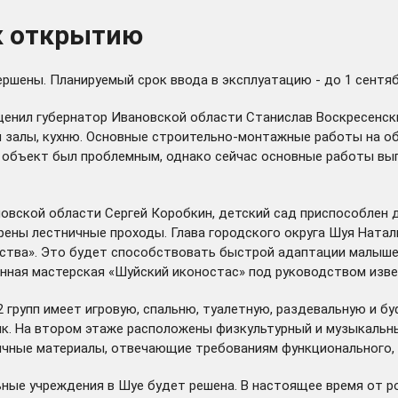
 к открытию
ршены. Планируемый срок ввода в эксплуатацию - до 1 сентяб
ценил губернатор Ивановской области Станислав Воскресенски
й залы, кухню. Основные строительно-монтажные работы на 
т объект был проблемным, однако сейчас основные работы вы
новской области Сергей Коробкин, детский сад приспособлен
рены лестничные проходы. Глава городского округа Шуя Натал
тства». Это будет способствовать быстрой адаптации малыше
енная мастерская «Шуйский иконостас» под руководством изв
2 групп имеет игровую, спальню, туалетную, раздевальную и 
ик. На втором этаже расположены физкультурный и музыкальн
ные материалы, отвечающие требованиям функционального, г
ые учреждения в Шуе будет решена. В настоящее время от ро