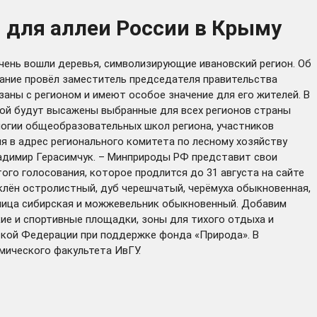
 для аллеи России в Крыму
чень вошли деревья, символизирующие ивановский регион. Об
щание провёл заместитель председателя правительства
аны с регионом и имеют особое значение для его жителей. В
рой будут высажены выбранные для всех регионов страны
логии общеобразовательных школ региона, участников
 в адрес регионального комитета по лесному хозяйству
ладимир Герасимчук. – Минприроды РФ представит свои
го голосования, которое продлится до 31 августа на сайте
, клён остролистный, дуб черешчатый, черёмуха обыкновенная,
венница сибирская и можжевельник обыкновенный. Добавим
кие и спортивные площадки, зоны для тихого отдыха и
ской Федерации при поддержке фонда «Природа». В
мического факультета ИвГУ.