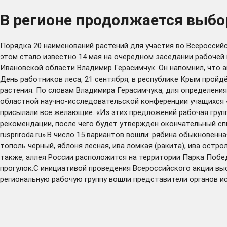
В регионе продолжается выбо
Порядка 20 наименований растений для участия во Всероссийс
этом стало известно 14 мая на очередном заседании рабочей
Ивановской области Владимир Герасимчук. Он напомнил, что а
День работников леса, 21 сентября, в республике Крым прой
растения. По словам Владимира Герасимчука, для определени
областной научно-исследовательской конференции учащихся 
присылали все желающие. «Из этих предложений рабочая груп
рекомендации, после чего будет утверждён окончательный спи
ruspriroda.ru».В число 15 вариантов вошли: рябина обыкновен
тополь чёрный, яблоня лесная, ива ломкая (ракита), ива ост
также, аллея России расположится на территории Парка Побе
прогулок.С инициативой проведения Всероссийского акции вы
региональную рабочую группу вошли представители органов ис