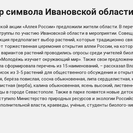
р символа Ивановской области
кой акции «Аллея России» предложили жители области. В пере
 группы по участию Ивановской области в мероприятии. Сове
кция предполагает выбор растений, которые традиционно связ
дёт торжественная церемония открытия аллеи России, на кото
я вариантов растений проводились опросы среди учителей био
«Молодёжь изучает окружающий мир». Также свои предложения
па сформировала перечень из 15 наименований, – рассказал В
сок из 3-5 растений для общественного обсуждения и открыто
ная, берёза повислая, сосна обыкновенная, липа сердцелистная
ролистная (верба), калина обыкновенная, ясень высокий, лист
ды в городе Севастополе. Также в парке появятся новые детс
ступило Министерство природных ресурсов и экологии Россий
полнительной власти, краеведы, учёные, студенты биолого-хи