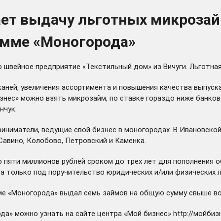
ает выдачу льготных микроза
амме «Моногорода»
о швейное предприятие «Текстильный дом» из Вичуги. Льготная
тканей, увеличения ассортимента и повышения качества выпуск
бизнес» можно взять микрозайм, по ставке гораздо ниже банко
нчук.
ниматели, ведущие свой бизнес в моногородах. В Ивановской 
Савино, Колобово, Петровский и Каменка.
о пяти миллионов рублей сроком до трех лет для пополнения 
а только под поручительство юридических и/или физических л
мме «Моногорода» выдал семь займов на общую сумму свыше во
да» можно узнать на сайте центра «Мой бизнес»
http://мойбиз