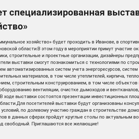
ет специализированная выстав
йство»
нальное хозяйство» будет проходить в Иванове, в спортивном
овской области.В этом году в мероприятии примут участие ок
ики, строительные и проектные организации, дизайнеры пред
ители выставки смогут познакомиться с технологиями по стр
м автоматизированных систем учета энергоресурсов, систем 
ельных материалов, в том числе утеплителей, кирпича, тепло
ием, строительным конструированием, в том числе объектов 
борудованию вентиляции, очистке дымоходов и вентканалов, 
.В ходе выставки состоятся презентации инвестиционных пло
бласти.Для посетителей выставки будут организованы консул
условий, по долевому участию граждан в строительстве домо
ов в данных сферах пройдут круглые столы по актуальным во
 Вход свободный. Приглашаются все желающие!