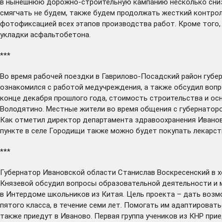
в нынешнюю дорожно-строительную кампанию несколько снизи
смягчать не будем, также будем продолжать жесткий контрол
фотофиксацией всех этапов производства работ. Кроме того,
укладки асфальтобетона.
***
Во время рабочей поездки в Гаврилово-Посадский район губ
ознакомился с работой медучреждения, а также обсудил воп
конце декабря прошлого года, стоимость строительства и осн
Володятино. Местные жители во время общения с губернаторо
Как отметил директор департамента здравоохранения Ивановс
пункте в селе Городищи также можно будет покупать лекарст
***
Губернатор Ивановской области Станислав Воскресенский в х
Князевой
обсудил
вопросы образовательной деятельности и м
в Интердоме школьников из Китая. Цель проекта – дать возм
пятого класса, в течение семи лет. Помогать им адаптироват
также приедут в Иваново. Первая группа учеников из КНР прие