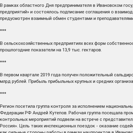
В рамках областного Дня предпринимателя в Ивановском гос
предприятий» и состоялось подписание соглашения о взаимоде
предусмотрен взаимный обмен студентами и преподавателями
***
В сельскохозяйственных предприятиях всех форм собственно
прошлогодние показатели на 13,9 тыс. гектаров.
***
В первом квартале 2019 года
получен
положительный сальдиров
млрд рублей. Прибыль прибыльных крупных и средних организац
***
Регион
посетила
группа контроля за исполнением национальн
Федерации РФ Андрей Кутепов. Рабочая группа посещала про
контрольных мероприятий подвели на встрече с представител
Россия». Цель таких инспекционных поездок - оказание соде
как сильные стороны работы в рамках нацпроектов в Ивановс