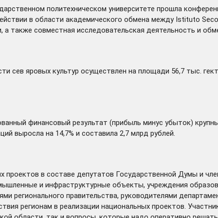
ударственном политехническом университете
прошла
конференц
йствии в области академического обмена между Istituto Secol
, а также совместная исследовательская деятельность и обм
сти сев яровых культур
осуществлен
на площади 56,7 тыс. гек
анный финансовый результат (прибыль минус убыток) крупных
ий выросла на 14,7% и составила 2,7 млрд рублей.
ых проектов в составе депутатов Государственной Думы и чл
мышленные и инфраструктурные объекты, учреждения образова
ями регионального правительства, руководителями департаме
йствия регионам в реализации национальных проектов. Участн
кой области, так и вопросы, которые надо оперативно решать