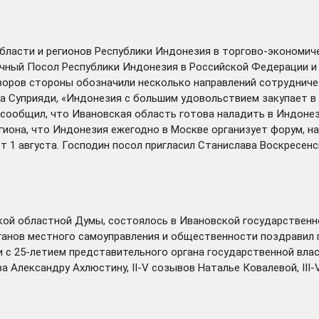
ласти и регионов Республики Индонезия в торгово-экономиче
чный Посол Республики Индонезия в Российской Федерации и 
оворов стороны обозначили несколько направлений сотрудниче
а Суприяди, «Индонезия с большим удовольствием закупает в
 сообщил, что Ивановская область готова наладить в Индоне
гиона, что Индонезия ежегодно в Москве организует форум, 
т 1 августа. Господин посол пригласил Станислава Воскресенс
.
кой областной Думы,
состоялось
в Ивановской государственн
ганов местного самоуправления и общественности поздравил 
зи с 25-летием представительного органа государственной вл
 Александру Ахлюстину, II-V созывов Наталье Ковалевой, III-