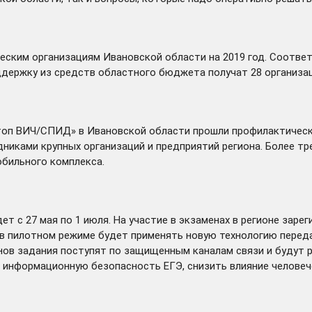
ским организациям Ивановской области на 2019 год. Соотве
ддержку из средств областного бюджета получат 28 организац
Стоп ВИЧ/СПИД» в Ивановской области
прошли
профилактически
никами крупных организаций и предприятий региона. Более тр
обильного комплекса.
дет
с 27 мая по 1 июля. На участие в экзаменах в регионе заре
 в пилотном режиме будет применять новую технологию перед
нов задания поступят по защищенным каналам связи и будут р
информационную безопасность ЕГЭ, снизить влияние человече