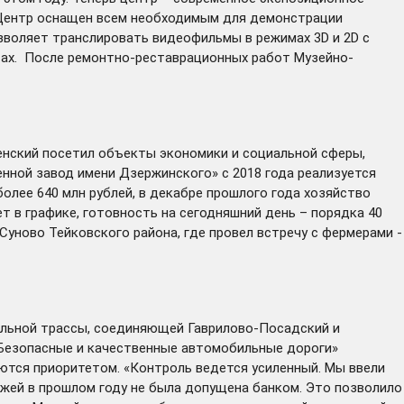
. Центр оснащен всем необходимым для демонстрации
зволяет транслировать видеофильмы в режимах 3D и 2D с
ах. После ремонтно-реставрационных работ Музейно-
енский
посетил
объекты экономики и социальной сферы,
нной завод имени Дзержинского» с 2018 года реализуется
олее 640 млн рублей, в декабре прошлого года хозяйство
т в графике, готовность на сегодняшний день – порядка 40
Суново Тейковского района, где провел встречу с фермерами -
альной трассы, соединяющей Гаврилово-Посадский и
«Безопасные и качественные автомобильные дороги»
ются приоритетом. «Контроль ведется усиленный. Мы ввели
ежей в прошлом году не была допущена банком. Это позволило