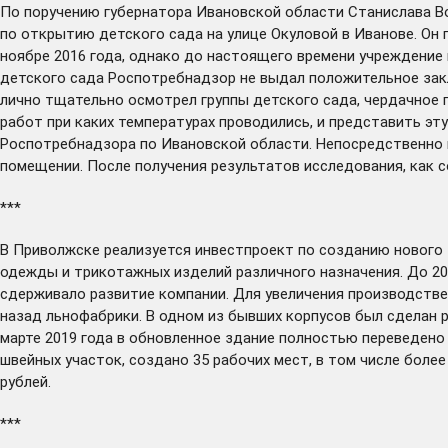
По поручению губернатора Ивановской области Станислава В
по открытию детского сада на улице Окуловой в Иванове. Он 
ноябре 2016 года, однако до настоящего времени учреждение
детского сада Роспотребнадзор не выдал положительное зак
лично тщательно осмотрел группы детского сада, чердачное 
работ при каких температурах проводились, и представить э
Роспотребнадзора по Ивановской области. Непосредственно н
помещении. После получения результатов исследования, как 
***
В Приволжске
реализуется
инвестпроект по созданию нового 
одежды и трикотажных изделий различного назначения. До 20
сдерживало развитие компании. Для увеличения производств
назад льнофабрики. В одном из бывших корпусов был сделан р
марте 2019 года в обновленное здание полностью переведен
швейных участок, создано 35 рабочих мест, в том числе боле
рублей.
***