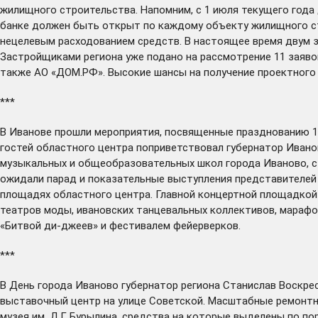
жилищного строительства. Напомним, с 1 июля текущего года
банке должен быть открыт по каждому объекту жилищного стр
нецелевым расходованием средств. В настоящее время двум 
Застройщиками региона уже подано на рассмотрение 11 заяво
также АО «ДОМ.РФ». Высокие шансы на получение проектного 
***
В Иванове
прошли
мероприятия, посвященные празднованию 1
гостей областного центра поприветствовал губернатор Иван
музыкальных и общеобразовательных школ города Иваново, с
ожидали парад и показательные выступления представителей 
площадях областного центра. Главной концертной площадкой
театров моды, ивановских танцевальных коллективов, марафо
«Битвой ди-джеев» и фестивалем фейерверков.
***
В День города Иваново губернатор региона Станислав Воскр
выставочный центр на улице Советской. Масштабные ремонт
музея им. Д.Г. Бурылина, средства на которые выделены по п