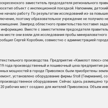
оскресенского заместитель председателя регионального прав
посетил объект с инспекционной поездкой. Напомним, детский
 не начало работу. По результатам исследований из-за повыш
лючение, поэтому образовательное учреждение не получило 
помещение. Зампред областного правительства поставил задач
ту информацию. Вместе с заместителем председателя правите
а месте они взяли для исследования пробы минераловатного 
сообщил Сергей Коробкин, совместно с администрацией город
текстильного производства. Предприятие «Камелот плюс» спе
19 года производственный и пошивочный цеха предприятия ра
енных мощностей в городе Приволжск были приобретены земл
емонт, установлено оборудование фирмы Stoll (Гемрмания), со
о производственное оборудование. Сейчас здесь размещено т
е 20 рабочих мест создано для жителей Приволжска. Объем инв