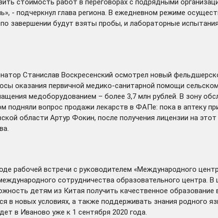
ть стоимость работ в переговорах с подрядными организаци
ь», - подчеркнул глава региона. В ежедневном режиме осущес
 по завершении будут взяты пробы, и лабораторные испытани
ернатор Станислав Воскресенский
осмотрел
новый фельдшерско-
росы оказания первичной медико-санитарной помощи сельском
ащения медоборудованием – более 3,7 млн рублей. В зону обс
м подняли вопрос продажи лекарств в ФАПе: пока в аптеку пр
кой области Артур Фокин, после получения лицензии на этот
ва.
оде рабочей встречи с руководителем «Международного центр
еждународного сотрудничества образовательного центра. В 
ожность детям из Китая получить качественное образование в
ься в новых условиях, а также поддерживать знания родного я
дет в Иваново уже к 1 сентября 2020 года.