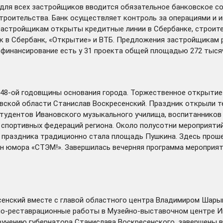
 для всех застройщиков вводится обязательное банковское с
оительства. Банк осуществляет контроль за операциями и име
застройщикам открыты кредитные линии в Сбербанке, строите
к в Сбербанк, «Открытие» и ВТБ. Предложения застройщикам 
финансирование есть у 31 проекта общей площадью 272 тысячи
48-ой годовщины основания города. Торжественное открытие
овской области Станислав Воскресенский. Праздник открыли 
тудентов Ивановского музыкального училища, воспитанников 
спортивных федераций региона. Около полусотни мероприятий 
 праздника традиционно стала площадь Пушкина. Здесь проше
н юмора «СТЭМ!». Завершилась вечерняя программа мероприят
есенский вместе с главой областного центра Владимиром Шар
но-реставрационные работы в Музейно-выставочном центре И
оручению губернатора Станислава Воскресенского, завершены в