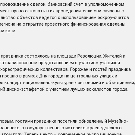
опровождение сделок: банковский счет в уполномоченном
ет право отказать в их проведении, если они связаны с
льство объектов ведется с использованием эскроу-счетов.
региона на открытие проектного финансирования сделаны
 кв. м.
 праздника состоялось на площади Революции. Жителей и
театрализованным представлением с участием учащихся
хореографических коллективов. Горожан и гостей праздника
прошло в рамках Дня города на центральных улицах и
л концерт национально-культурных автономий и объединений,
ий диско-эстафетой с участием лучших вокалистов города,
ыповым, гостями праздника
посетили
обновленный Музейно-
вановского государственного историко-краеведческого
 этом году. Теперь центр – современное экспозиционное