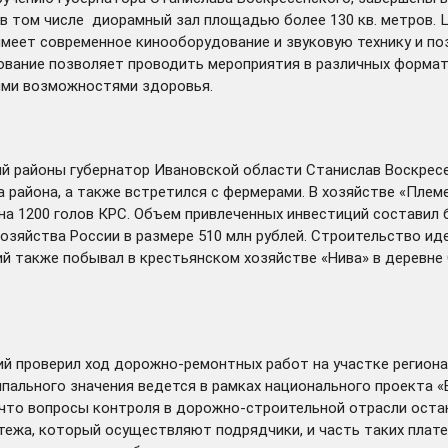
, в том числе диорамный зал площадью более 130 кв. метров
имеет современное кинооборудование и звуковую технику и по
вание позволяет проводить мероприятия в различных формат
ыми возможностями здоровья.
ий районы губернатор Ивановской области Станислав Воскрес
района, а также встретился с фермерами. В хозяйстве «Племе
а 1200 голов КРС. Объем привлеченных инвестиций составил б
озяйства России в размере 510 млн рублей. Строительство иде
й также побывал в крестьянском хозяйстве «Нива» в деревне 
кий
проверил
ход дорожно-ремонтных работ на участке регион
пального значения ведется в рамках национального проекта 
 что вопросы контроля в дорожно-строительной отрасли оста
тежа, который осуществляют подрядчики, и часть таких плат