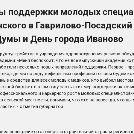
ры поддержки молодых специа
ского в Гаврилово-Посадский 
Думы и День города Иваново
рудоустройстве в учреждения здравоохранения региона
обсу
емии. «Меня беспокоит, что не все выпускники академии хотя
работали несколько новых направлений поддержки. Первое - п
потека, где мы по ряду дефицитных профессий готовы будем 
емные средства для всех молодых медиков, кто выбрал местом
астной бюджет в этом году часть этих мер поддержки включим
профессионального и карьерного роста молодых специалистов
 сельской местности, понимали, что это не навсегда, что вы 
асти», - отметил губернатор.
овел
совещание о готовности строительной отрасли региона к