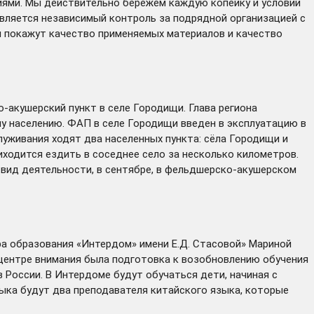
ями. Мы действительно бережем каждую копейку и условий
твляется независимый контроль за подрядной организацией с
я покажут качество применяемых материалов и качество
акушерский пункт в селе Городищи. Глава региона
у населению. ФАП в селе Городищи введен в эксплуатацию в
луживания ходят два населенных пункта: сёла Городищи и
иходится ездить в соседнее село за несколько километров.
 вид деятельности, в сентябре, в фельдшерско-акушерском
а образования «Интердом» имени Е.Д. Стасовой» Мариной
центре внимания была подготовка к возобновлению обучения
 России. В Интердоме будут обучаться дети, начиная с
зыка будут два преподавателя китайского языка, которые