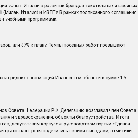
ия «Опыт Италии в развитии брендов текстильных и швейных
i (Милан, Италия) и ИВГПУ. В рамках подписанного соглашения
ен учебными программами.
таров, или 87% к плану. Темпы посевных работ превышают
 и средних организаций Ивановской области в сумме 1,5
енов Совета Федерации РФ. Делегацию возглавил член Совета
ния и здравоохранения, объекты благоустройства. Итоги
нтов, депутатским корпусом, руководством партии «Единая
ики группы контроля поделились своими выводами, отметили
.