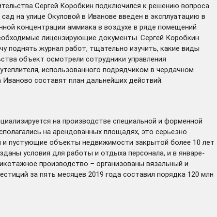
ительства Сергей Коробкин
подключился
к решению вопроса
 сад на улице Окуловой в Иванове введен в эксплуатацию в
енной концентрации аммиака в воздухе в ряде помещений
необходимые лицензирующие документы. Сергей Коробкин
у поднять журнал работ, тщательно изучить, какие виды
льства объект осмотрели сотрудники управления
утеплителя, использованного подрядчиком в чердачном
а Иваново составят план дальнейших действий.
циализируется на производстве специальной и форменной
сполагались на арендованных площадях, это серьезно
и и пустующие объекты недвижимости закрытой более 10 лет
зданы условия для работы и отдыха персонала, и в январе-
рикотажное производство – организованы вязальный и
естиций за пять месяцев 2019 года составил порядка 120 млн