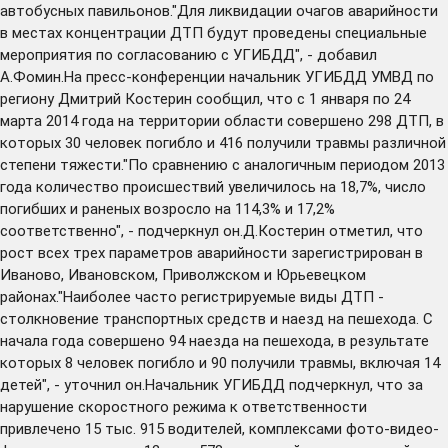
автобусных павильонов."Для ликвидации очагов аварийности
в местах концентрации ДТП будут проведены специальные
мероприятия по согласованию с УГИБДД", - добавил
А.Фомин.На пресс-конференции начальник УГИБДД УМВД по
региону Дмитрий Костерин сообщил, что с 1 января по 24
марта 2014 года на территории области совершено 298 ДТП, в
которых 30 человек погибло и 416 получили травмы различной
степени тяжести."По сравнению с аналогичным периодом 2013
года количество происшествий увеличилось на 18,7%, число
погибших и раненых возросло на 114,3% и 17,2%
соответственно", - подчеркнул он.Д.Костерин отметил, что
рост всех трех параметров аварийности зарегистрирован в
Иваново, Ивановском, Приволжском и Юрьевецком
районах."Наиболее часто регистрируемые виды ДТП -
столкновение транспортных средств и наезд на пешехода. С
начала года совершено 94 наезда на пешехода, в результате
которых 8 человек погибло и 90 получили травмы, включая 14
детей", - уточнил он.Начальник УГИБДД подчеркнул, что за
нарушение скоростного режима к ответственности
привлечено 15 тыс. 915 водителей, комплексами фото-видео-