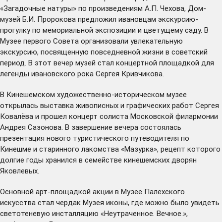
«Загадочные натуры» по произведениям А.П. Чехова, Дом-
музей Б.И. Пророкова предложил ивановцам экскурсию-
прогулку по мемориальной экспозиции и цветущему саду. В
Музее первого Совета организовали увлекательную
экскурсию, посвященную повседневной жизни в советский
период. В этот вечер музей стал концертной площадкой для
легенды ивановского рока Сергея Кривчикова.
В Кинешемском художественно-историческом музее
открылась выставка живописных и графических работ Сергея
Ковалёва и прошел концерт солиста Московской филармонии
Андрея Сазонова. В завершение вечера состоялась
презентация нового туристического путеводителя по
Кинешме и старинного лакомства «Мазурка», рецепт которого
долгие годы хранился в семействе кинешемских дворян
Яковлевых.
Основной арт-площадкой акции в Музее Палехского
искусства стал чердак Музея иконы, где можно было увидеть
светотеневую инсталляцию «Неутраченное. Вечное.»,