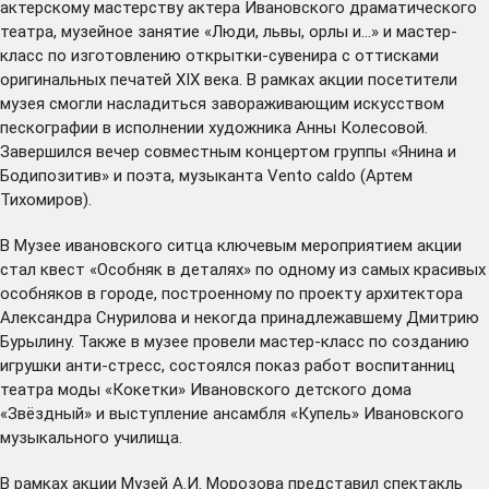
актерскому мастерству актера Ивановского драматического
театра, музейное занятие «Люди, львы, орлы и…» и мастер-
класс по изготовлению открытки-сувенира с оттисками
оригинальных печатей XIX века. В рамках акции посетители
музея смогли насладиться завораживающим искусством
пескографии в исполнении художника Анны Колесовой.
Завершился вечер совместным концертом группы «Янина и
Бодипозитив» и поэта, музыканта Vento caldo (Артем
Тихомиров).
В Музее ивановского ситца ключевым мероприятием акции
стал квест «Особняк в деталях» по одному из самых красивых
особняков в городе, построенному по проекту архитектора
Александра Снурилова и некогда принадлежавшему Дмитрию
Бурылину. Также в музее провели мастер-класс по созданию
игрушки анти-стресс, состоялся показ работ воспитанниц
театра моды «Кокетки» Ивановского детского дома
«Звёздный» и выступление ансамбля «Купель» Ивановского
музыкального училища.
В рамках акции Музей А.И. Морозова представил спектакль