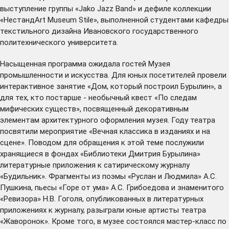
выступление группы «Jako Jazz Band» и дефиле коллекции
«НестандArt Museum Stile», выполненной студентами кафедры
текстильного дизайна Ивановского государственного
политехнического университета.
Насыщенная программа ожидала гостей Музея
промышленности и искусства. Для юных посетителей провели
интерактивное занятие «Дом, который построил Бурылин», а
для тех, кто постарше - необычный квест «По следам
мифических существ», посвященный декоративным
элементам архитектурного оформления музея. Году театра
посвятили мероприятие «Вечная классика в изданиях и на
сцене». Поводом для обращения к этой теме послужили
хранящиеся в фондах «Библиотеки Дмитрия Бурылина»
литературные приложения к сатирическому журналу
«Будильник». Фрагменты из поэмы «Руслан и Людмила» А.С.
Пушкина, пьесы «Горе от ума» А.С. Грибоедова и знаменитого
«Ревизора» Н.В. Гоголя, опубликованных в литературных
приложениях к журналу, разыграли юные артисты театра
«Жаворонок». Кроме того, в музее состоялся мастер-класс по