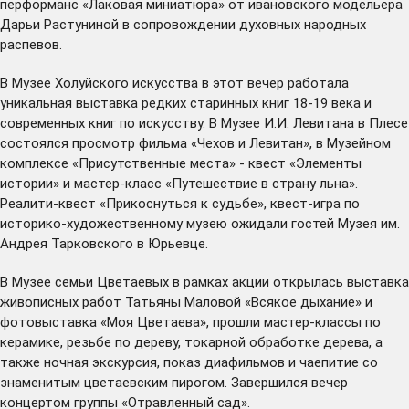
перформанс «Лаковая миниатюра» от ивановского модельера
Дарьи Растуниной в сопровождении духовных народных
распевов.
В Музее Холуйского искусства в этот вечер работала
уникальная выставка редких старинных книг 18-19 века и
современных книг по искусству. В Музее И.И. Левитана в Плесе
состоялся просмотр фильма «Чехов и Левитан», в Музейном
комплексе «Присутственные места» - квест «Элементы
истории» и мастер-класс «Путешествие в страну льна».
Реалити-квест «Прикоснуться к судьбе», квест-игра по
историко-художественному музею ожидали гостей Музея им.
Андрея Тарковского в Юрьевце.
В Музее семьи Цветаевых в рамках акции открылась выставка
живописных работ Татьяны Маловой «Всякое дыхание» и
фотовыставка «Моя Цветаева», прошли мастер-классы по
керамике, резьбе по дереву, токарной обработке дерева, а
также ночная экскурсия, показ диафильмов и чаепитие со
знаменитым цветаевским пирогом. Завершился вечер
концертом группы «Отравленный сад».