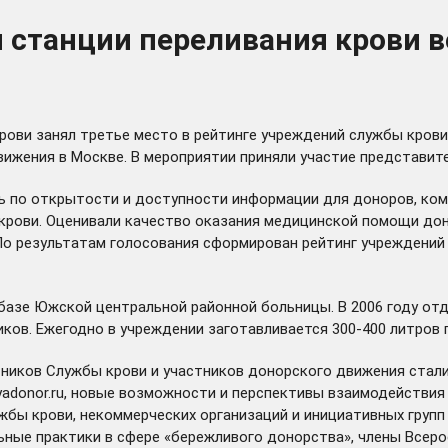
 станции переливания крови в
ови занял третье место в рейтинге учреждений службы крови 
ижения в Москве. В мероприятии приняли участие представит
ь по открытости и доступности информации для доноров, ко
 крови. Оценивали качество оказания медицинской помощи дон
 По результатам голосования сформирован рейтинг учреждени
 базе Южской центральной районной больницы. В 2006 году от
иков. Ежегодно в учреждении заготавливается 300-400 литров 
тников Службы крови и участников донорского движения стал
yadonor.ru
, новые возможности и перспективы взаимодействия 
жбы крови, некоммерческих организаций и инициативных груп
ьные практики в сфере «бережливого донорства», члены Всер