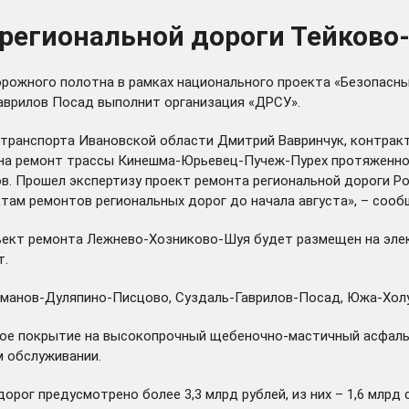
 региональной дороги Тейково
рожного полотна в рамках национального проекта «Безопасны
аврилов Посад выполнит организация «ДРСУ».
транспорта Ивановской области Дмитрий Вавринчук, контракт
 на ремонт трассы Кинешма-Юрьевец-Пучеж-Пурех протяженнос
ков. Прошел экспертизу проект ремонта региональной дороги 
там ремонтов региональных дорог до начала августа», – сооб
ект ремонта Лежнево-Хозниково-Шуя будет размещен на элек
т.
рманов-Дуляпино-Писцово, Суздаль-Гаврилов-Посад, Южа-Хол
ое покрытие на высокопрочный щебеночно-мастичный асфальт
м обслуживании.
 дорог предусмотрено более 3,3 млрд рублей, из них – 1,6 мл