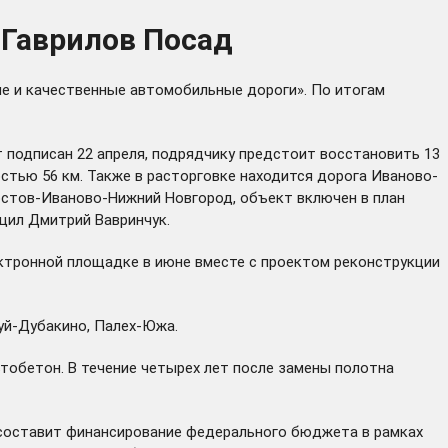
-Гаврилов Посад
е и качественные автомобильные дороги». По итогам
 подписан 22 апреля, подрядчику предстоит восстановить 13
тью 56 км. Также в расторговке находится дорога Иваново-
Ростов-Иваново-Нижний Новгород, объект включен в план
щил Дмитрий Вавринчук.
тронной площадке в июне вместе с проектом реконструкции
уй-Дубакино, Палех-Южа.
обетон. В течение четырех лет после замены полотна
рд составит финансирование федерального бюджета в рамках