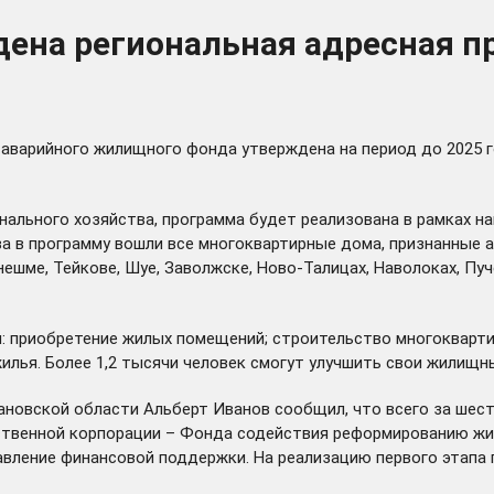
дена региональная адресная п
з аварийного жилищного фонда
утверждена
на период до 2025 
ального хозяйства, программа будет реализована в рамках на
а в программу вошли все многоквартирные дома, признанные 
Кинешме, Тейкове, Шуе, Заволжске, Ново-Талицах, Наволоках, П
 приобретение жилых помещений; строительство многокварти
 жилья. Более 1,2 тысячи человек смогут улучшить свои жилищн
овской области Альберт Иванов сообщил, что всего за шест
арственной корпорации – Фонда содействия реформированию ж
вление финансовой поддержки. На реализацию первого этапа 