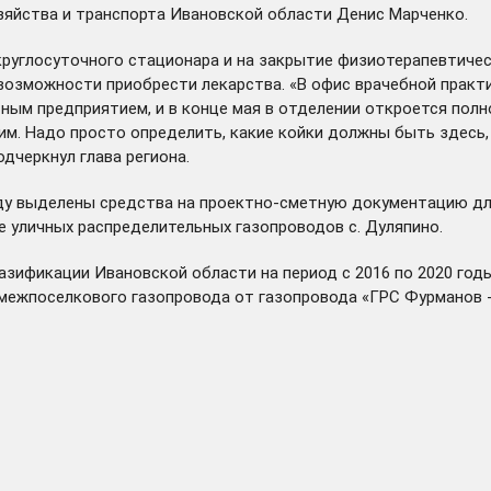
зяйства и транспорта Ивановской области Денис Марченко.
круглосуточного стационара и на закрытие физиотерапевтичес
возможности приобрести лекарства. «В офис врачебной практи
тным предприятием, и в конце мая в отделении откроется полн
. Надо просто определить, какие койки должны быть здесь, к
дчеркнул глава региона.
оду выделены средства на проектно-сметную документацию дл
е уличных распределительных газопроводов с. Дуляпино.
азификации Ивановской области на период с 2016 по 2020 год
жпоселкового газопровода от газопровода «ГРС Фурманов - с. 