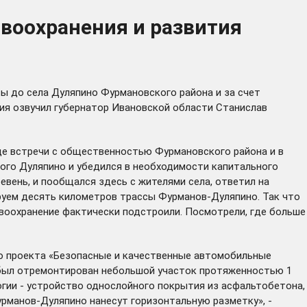
авоохранения и развития
ы до села Дуляпино Фурмановского района и за счет
ия озвучил губернатор Ивановской области Станислав
де встречи с общественностью Фурмановского района и в
ного Дуляпино и убедился в необходимости капитального
евень, и пообщался здесь с жителями села, ответил на
ируем десять километров трассы Фурманов-Дуляпино. Так что
равоохранение фактически подстроили. Посмотрели, где больше
го проекта «Безопасные и качественные автомобильные
сь был отремонтирован небольшой участок протяженностью 1
огии - устройство однослойного покрытия из асфальтобетона,
рманов-Дуляпино нанесут горизонтальную разметку», -