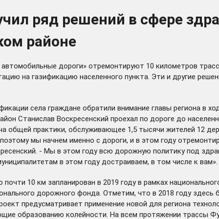
учил ряд решений в сфере здр
ком районе
е автомобильные дороги» отремонтируют 10 километров трасс
цию на газификацию населенного пункта. Эти и другие решен
икации села граждане обратили внимание главы региона в хо
район Станислав Воскресенский проехал по дороге до населен
ча общей практики, обслуживающее 1,5 тысячи жителей 12 дер
 поэтому мы начнем именно с дороги, и в этом году отремонт
скресенский. - Мы в этом году всю дорожную политику под зд
униципалитетам в этом году достраиваем, в том числе к вам».
почти 10 км запланирован в 2019 году в рамках национально
егионального дорожного фонда. Отметим, что в 2018 году зде
Проект предусматривает применение новой для региона технол
щие образованию колейности. На всем протяжении трассы Фу