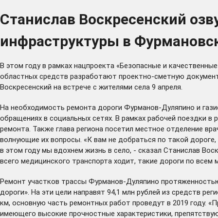
Станислав Воскресенский озв
инфраструктуры в Фурмановс
В этом году в рамках нацпроекта «Безопасные и качественны
областных средств разработают проектно-сметную документа
Воскресенский на встрече с жителями села 9 апреля.
На необходимость ремонта дороги Фурманов-Дуляпино и газиф
обращениях в социальных сетях. В рамках рабочей поездки в 
ремонта. Также глава региона посетил местное отделение вра
волнующие их вопросы. «К вам не добраться по такой дороге,
в этом году мы вдохнем жизнь в село, - сказал Станислав Во
всего медицинского транспорта ходит, такие дороги по всем м
Ремонт участков трассы Фурманов-Дуляпино протяженностью 
дороги». На эти цели направят 94,1 млн рублей из средств р
км, основную часть ремонтных работ проведут в 2019 году. «
имеющего высокие прочностные характеристики, препятствую