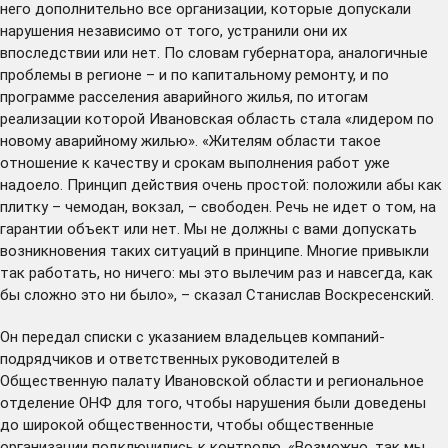
него дополнительно все организации, которые допускали
нарушения независимо от того, устранили они их
впоследствии или нет. По словам губернатора, аналогичные
проблемы в регионе – и по капитальному ремонту, и по
программе расселения аварийного жилья, по итогам
реализации которой Ивановская область стала «лидером по
новому аварийному жилью». «Жителям области такое
отношение к качеству и срокам выполнения работ уже
надоело. Принцип действия очень простой: положили абы как
плитку – чемодан, вокзал, – свободен. Речь не идет о том, на
гарантии объект или нет. Мы не должны с вами допускать
возникновения таких ситуаций в принципе. Многие привыкли
так работать, но ничего: мы это вылечим раз и навсегда, как
бы сложно это ни было», – сказал Станислав Воскресенский.
Он передал списки с указанием владельцев компаний-
подрядчиков и ответственных руководителей в
Общественную палату Ивановской области и региональное
отделение ОНФ для того, чтобы нарушения были
доведены
до широкой общественности, чтобы общественные
организации подключились к контролю. «Возможно, так мы