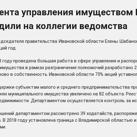
ента управления имуществом 
удили на коллегии ведомства
редседателя правительства Ивановской области Елены Шабанов
ий год.
8 году проведена большая работа в сфере управления и расп
 имущества в рамках разграничения полномочий разработано 2
аново в собственность Ивановской области 75% акций уставно
держки субъектам малого и среднего предпринимательства п
ях муниципального имущества увеличено на 82 объекта. Реест
недвижимости. Департаментом осуществляется контроль за исп
ношений департаментом рассмотрено 39 ходатайств, распоряж
. В 2018 году установлена граница с Владимирской областью 
ми.