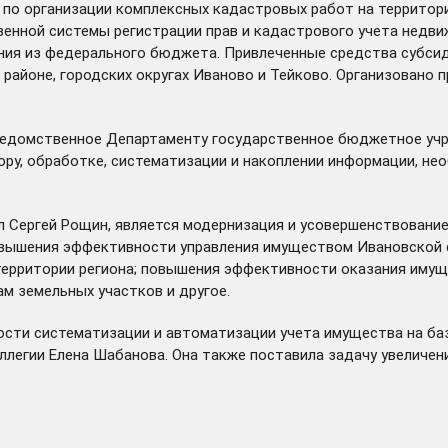
 по организации комплексных кадастровых работ на территори
енной системы регистрации прав и кадастрового учета недви
ия из федерального бюджета. Привлеченные средства субсидии
айоне, городских округах Иваново и Тейково. Организовано 
одведомственное Департаменту государственное бюджетное уч
ору, обработке, систематизации и накоплении информации, не
ил Сергей Рощин, является модернизация и усовершенствовани
овышения эффективности управления имуществом Ивановской о
территории региона; повышения эффективности оказания иму
м земельных участков и другое.
ости систематизации и автоматизации учета имущества на ба
ллегии Елена Шабанова. Она также поставила задачу увеличе