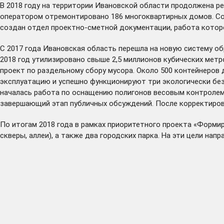
В 2018 году на территории Ивановской области продолжена 
оператором отремонтировано 186 многоквартирных домов. Соб
создан отдел проектно-сметной документации, работа которо
С 2017 года Ивановская область перешла на новую систему о
2018 год утилизировано свыше 2,5 миллионов кубических мет
проект по раздельному сбору мусора. Около 500 контейнеров 
эксплуатацию и успешно функционируют три экологически без
началась работа по оснащению полигонов весовым контролем.
завершающий этап публичных обсуждений. После корректировк
По итогам 2018 года в рамках приоритетного проекта «Форми
скверы, аллеи), а также два городских парка. На эти цели нап