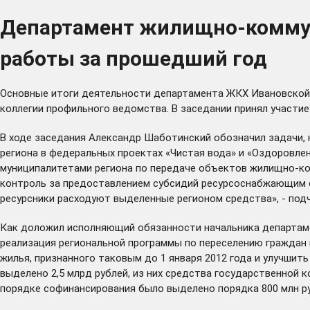
Департамент жилищно-коммуна
работы за прошедший год
Основные итоги деятельности департамента ЖКХ Ивановской о
коллегии профильного ведомства. В заседании принял участи
В ходе заседания Александр Шаботинский обозначил задачи, к
региона в федеральных проектах «Чистая вода» и «Оздоровле
муниципалитетами региона по передаче объектов жилищно-ком
контроль за предоставлением субсидий ресурсоснабжающим ор
ресурсники расходуют выделенные регионом средства», - подч
Как доложил исполняющий обязанности начальника департаме
реализация региональной программы по переселению граждан и
жилья, признанного таковым до 1 января 2012 года и улучшит
выделено 2,5 млрд рублей, из них средства государственной
порядке софинансирования было выделено порядка 800 млн ру