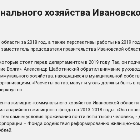
льного хозяйства Ивановской
бласти за 2018 год, а также перспективы работы на 2019 год
е заместитель председателя правительства Ивановской облас
оторые стоят перед департаментом в 2019 году. Так, он подч
ние Волги». Александр Шаботинский обратил внимание руково
мунального хозяйства, находящихся в муниципальной собстве
ганизациям. «Расчеты за газ, мазут и уголь должны быть в п
еркнул он.
нта жилищно-коммунального хозяйства Ивановской области Ал
з аварийного жилищного фонда на 2013-2018 годы. «Она позво
ь тем самым условия проживания почти пяти тысяч человек», -
 корпорации – Фонда содействия реформированию жилищно-комм
блей.