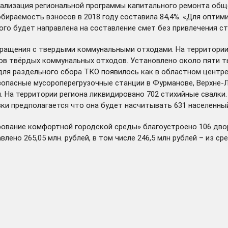
реализация региональной программы капитального ремонта об
ираемость взносов в 2018 году составила 84,4%. «Для оптим
го будет направлена на составление смет без привлечения ст
бращения с твердыми коммунальными отходами. На территории
ров твёрдых коммунальных отходов. Установлено около пяти т
для раздельного сбора ТКО появилось как в областном центре,
опасные мусороперегрузочные станции в Фурманове, Верхне-Л
 На территории региона ликвидировано 702 стихийные свалки
и предполагается что она будет насчитывать 631 населенный 
рование комфортной городской среды» благоустроено 106 дво
равлено 265,05 млн. рублей, в том числе 246,5 млн рублей – из