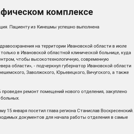
афическом комплексе
ация. Пациенту из Кинешмы успешно выполнена
дравоохранения на территории Ивановской области в июле
 только в Ивановской областной клинической больнице, куда
ентром, чтобы высокотехнологичную, современную
евера области», - подчеркнул губернатор Ивановской области
ешемского, Заволжского, Юрьевецкого, Вичугского, а также
РБ проведен ремонт помещений нового отделения, закуплено
 больных.
му 15 января
посетил
глава региона Станислав Воскресенский.
бходимых документов для начала работы отделения в самые