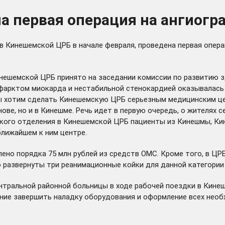
 первая операция на ангиогр
в Кинешемской ЦРБ в начале февраля, проведена первая опер
Кинешемской ЦРБ
принято
на заседании комиссии по развитию з
нфарктом миокарда и нестабильной стенокардией оказывалась
Мы хотим сделать Кинешемскую ЦРБ серьезным медицинским ц
ве, но и в Кинешме. Речь идет в первую очередь, о жителях с
кого отделения в Кинешемской ЦРБ пациенты из Кинешмы, Кин
ближайшем к ним центре.
лено порядка 75 млн рублей из средств ОМС. Кроме того, в Ц
 развернуты три реанимационные койки для данной категории
тральной районной больницы в ходе рабочей поездки в Кинеш
чение завершить наладку оборудования и оформление всех нео