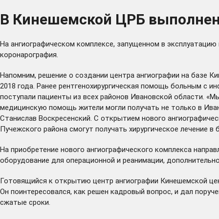
В Кинешемской ЦРБ выполнена
На ангиографическом комплексе, запущенном в эксплуатацию 
коронарография.
Напомним, решение о создании центра ангиографии на базе 
2018 года. Ранее рентгенохирургическая помощь больным с и
поступали пациенты из всех районов Ивановской области. «
медицинскую помощь жители могли получать не только в Ивано
Станислав Воскресенский. С открытием нового ангиографичес
Пучежского района смогут получать хирургическое лечение в 
На приобретение нового ангиографического комплекса направ
оборудование для операционной и реанимации, дополнительно
Готовящийся к открытию центр ангиографии Кинешемской цен
Он поинтересовался, как решен кадровый вопрос, и дал пору
сжатые сроки.