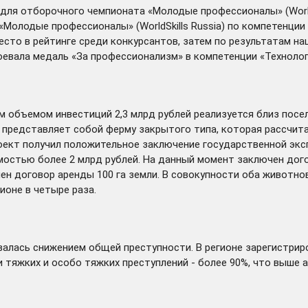
для отборочного чемпионата «Молодые профессионалы» (WorldS
Молодые профессионалы» (WorldSkills Russia) по компетенции
место в рейтинге среди конкурсантов, затем по результатам 
завоевала медаль «За профессионализм» в компетенции «Технол
м объемом инвестиций 2,3 млрд рублей
реализуется
близ посел
а представляет собой ферму закрытого типа, которая рассчит
оект получил положительное заключение государственной экс
остью более 2 млрд рублей. На данный момент заключен дого
н договор аренды 100 га земли. В совокупности оба животнов
ионе в четыре раза.
валась
снижением общей преступности. В регионе зарегистриров
 тяжких и особо тяжких преступлений - более 90%, что выше