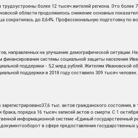
и
трудоустроены
более 12 тысяч жителей региона. Это более 
вановской области продолжилось снижение основных показате
ица сократилась до 0,64%. Профессиональную подготовку по 
ов, направленных на улучшение демографической ситуации. На 
м финансирования системы социальной защиты населения Ивано
циальной поддержки - 5,2 млрд рублей. Жителям Ивановской о
иальной поддержки в 2018 году составило 309 тысяч человек. 
и
зарегистрировано
37,6 тыс. актов гражданского состояния, в
и брака, порядка 16 тысяч записей актов о смерти. С 1 октяб
твенной информационной системе «Единый государственный ре
 документооборот в сфере предоставления государственных у