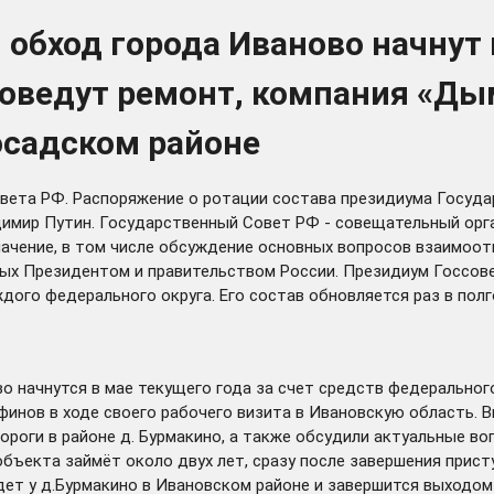
 обход города Иваново начнут
роведут ремонт, компания «Ды
осадском районе
вета РФ. Распоряжение о ротации состава президиума Госуд
имир Путин. Государственный Совет РФ - совещательный орга
чение, в том числе обсуждение основных вопросов взаимоот
тых Президентом и правительством России. Президиум Госсов
дого федерального округа. Его состав обновляется раз в полг
во
начнутся
в мае текущего года за счет средств федерально
нов в ходе своего рабочего визита в Ивановскую область. В
роги в районе д. Бурмакино, а также обсудили актуальные в
бъекта займёт около двух лет, сразу после завершения прист
дет у д.Бурмакино в Ивановском районе и завершится выходом