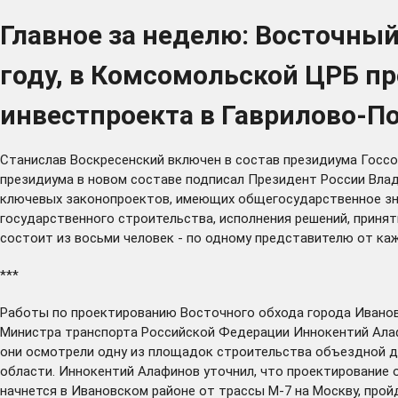
Главное за неделю: Восточный
году, в Комсомольской ЦРБ п
инвестпроекта в Гаврилово-П
Станислав Воскресенский
включен
в состав президиума Госсо
президиума в новом составе подписал Президент России Влад
ключевых законопроектов, имеющих общегосударственное зна
государственного строительства, исполнения решений, приня
состоит из восьми человек - по одному представителю от каж
***
Работы по проектированию Восточного обхода города Ивано
Министра транспорта Российской Федерации Иннокентий Алафи
они осмотрели одну из площадок строительства объездной до
области. Иннокентий Алафинов уточнил, что проектирование о
начнется в Ивановском районе от трассы М-7 на Москву, прой