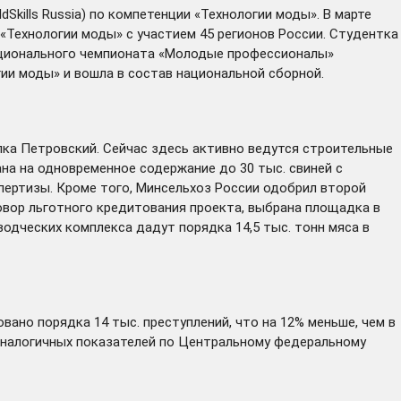
kills Russia) по компетенции «Технологии моды». В марте
 «Технологии моды» с участием 45 регионов России. Студентка
национального чемпионата «Молодые профессионалы»
огии моды» и вошла в состав национальной сборной.
ка Петровский. Сейчас здесь активно ведутся строительные
ана на одновременное содержание до 30 тыс. свиней с
пертизы. Кроме того, Минсельхоз России одобрил второй
вор льготного кредитования проекта, выбрана площадка в
одческих комплекса дадут порядка 14,5 тыс. тонн мяса в
ано порядка 14 тыс. преступлений, что на 12% меньше, чем в
 аналогичных показателей по Центральному федеральному