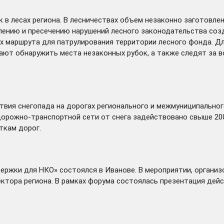
 в лесах региона. В лесничествах объем незаконно заготовле
ению и пресечению нарушений лесного законодательства созд
х маршрута для патрулирования территории лесного фонда. Д
ают обнаружить места незаконных рубок, а также следят за в
вия снегопада на дорогах регионального и межмуниципальног
дорожно-транспортной сети от снега задействовано свыше 20
ткам дорог.
ддержки для НКО»
состоялся
в Иванове. В мероприятии, органи
ектора региона. В рамках форума состоялась презентация де