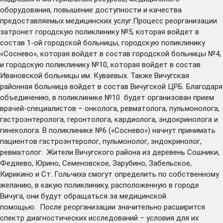
оборудования, повышение доступности и качества
предоставляемых медицинских услуг.Процесс реорганизации
затронет городскую поликлинику №5, которая войдет в
состав 1-ой городской больницы, городскую поликлинику
«Соснево», которая войдет в состав городской больницы №4,
и городскую поликлинику №10, которая войдет в состав
Ивановской больницы им. Куваевых. Также Вичугская
районная больница войдет в состав Вичугской ЦРБ. Благодаря
объединению, в поликлинике №10 будет организован прием
врачей-специалистов – онколога, ревматолога, пульмонолога,
гастроэнтеролога, геронтолога, кардиолога, эндокринолога и
гинеколога. В поликлинике №6 («Соснево») начнут принимать
пациентов гастроэнтеролог, пульмонолог, эндокринолог,
ревматолог. Жители Вичугского района из деревень Сошники,
Федяево, Юрино, Семеновское, Зарубино, Забельское,
Кирикино и Ст. Гольчиха смогут определить по собственному
желанию, в какую поликлинику, расположенную в городе
Вичуга, они будут обращаться за медицинской
помощью. После реорганизации значительно расширится
спектр диагностических исследований – условия для их