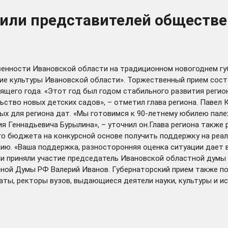
вили представителей обществ
венности Ивановской области на традиционном новогоднем гу
тие культуры Ивановской области». Торжественный прием сост
щего года. «Этот год был годом стабильного развития регион
ство новых детских садов», – отметил глава региона. Павел К
мых для региона дат. «Мы готовимся к 90-летнему юбилею пал
 Геннадьевича Бурылина», – уточнил он.Глава региона также 
го бюджета на конкурсной основе получить поддержку на реа
ию. «Ваша поддержка, разносторонняя оценка ситуации дает
тии приняли участие председатель Ивановской областной думы
ной Думы РФ Валерий Иванов. Губернаторский прием также п
ты, ректоры вузов, выдающиеся деятели науки, культуры и ис