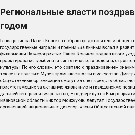
Региональные власти поздра
годом
Глава региона Павел Коньков собрал представителей общест
государственные награды и премии «За личный вклад в разви
филармонии.На мероприятии Павел Коньков подвел итоги уходя
проектирование комбината синтетического волокна, строитель
культуры. По его словам, это совпало с празднованием значи
также к столетию Музея промышленности и искусства Дмитрия
общественные организации смогут за счет средств областно
присутствующих за активную жизненную и гражданскую позиц
дальнейшего развития региона», – подчеркнул он.В мероприя
Ивановской области Виктор Можжухин, депутат Государствен
организаций, национальных диаспор, члены Общественной пала