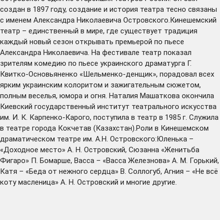
создан в 1897 году, создание и история театра тесно связаны
с именем Александра Николаевича Островского.Кинешемский
театр – единственный в мире, где существует традиция
каждый новый сезон открывать премьерой по пьесе
Александра Николаевича. На фестивале театр показал
зрителям комедию по пьесе украинского драматурга Г.
Квитко-Основьяненко «Шельменко-денщик», порадовал всех
ярким украинским колоритом и зажигательным сюжетом,
полным веселья, юмора и огня. Наталия Машаткова окончила
Киевский государственный институт театрального искусства
им. И. К. Карпенко-Карого, поступила в театр в 1985 г. Служила
в театре города Кокчетав (Казахстан).Роли в Кинешемском
драматическом театре им. А.Н. Островского:Юленька –
«Доходное место» А. Н. Островский, Сюзанна «Женитьба
Фигаро» П. Бомарше, Васса – «Васса Железнова» А. М. Горький,
Катя – «Беда от нежного сердца» В. Соллогуб, Агния – «Не всё
коту масленица» А. Н. Островский и многие другие.