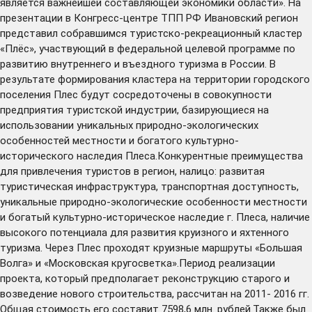
является важнейшей составляющей экономики области». На
презентации в Конгресс-центре ТПП РФ Ивановский регион
представил собравшимся туристско-рекреационный кластер
«Плёс», участвующий в федеральной целевой программе по
развитию внутреннего и въездного туризма в России. В
результате формирования кластера на территории городского
поселения Плес будут сосредоточены в совокупности
предприятия туристской индустрии, базирующиеся на
использовании уникальных природно-экологических
особенностей местности и богатого культурно-
исторического наследия Плеса.Конкурентные преимущества
для привлечения туристов в регион, налицо: развитая
туристическая инфраструктура, транспортная доступность,
уникальные природно-экологические особенности местности
и богатый культурно-историческое наследие г. Плеса, наличие
высокого потенциала для развития круизного и яхтенного
туризма. Через Плес проходят круизные маршруты «Большая
Волга» и «Московская кругосветка».Период реализации
проекта, который предполагает реконструкцию старого и
возведение нового строительства, рассчитан на 2011- 2016 гг.
Общая стоимость его составит 7598,6 млн. рублей.Также был