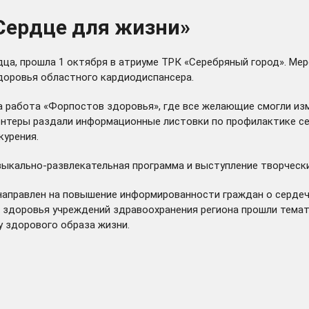
«Сердце для жизни»
дца, прошла 1 октября в атриуме ТРК «Серебряный город». М
доровья областного кардиодиспансера.
на работа «Форпостов здоровья», где все желающие смогли из
онтеры раздали информационные листовки по профилактике се
курения.
зыкально-развлекательная программа и выступление творческ
 направлен на повышение информированности граждан о серде
х здоровья учреждений здравоохранения региона прошли темат
у здорового образа жизни.