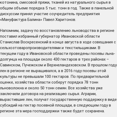
котонина, смесовой пряжи, тканей из натурального сырья в
общем объеме порядка 5 тыс. тонн в год. Также в панельной
дискуссии принял участие соучредитель предприятия
«Мануфактура Балина» Павел Харитонов.
Напомним, задачу по восстановлению льноводства в регионе
поставил
избранный губернатор Ивановской области
Станислав Воскресенский в конце августа в ходе совещания с
сельхозтоваропроизводителями и текстильщиками. В
текущем году в Ивановской области проведены посевы льна-
долгунца на площади около 430 гектаров в трех районах –
Савинском, Пучежском и Верхнеландеховском. В прошлом году
лен в регионе не выращивался, а в 2016 году посевы этой
культуры не превышали 100 гектаров. По предварительной
оценке, хозяйства области соберут порядка 78 тонн
льноволокна и около 50 тонн семян. Все хозяйства уже
заключили договора на реализацию сырья. Аграрии,
вырастившие лен, получат государственную поддержку в виде
субсидий на гектар посевной площади, в следующем году в
регионе эта мера господдержки также будет сохранена.