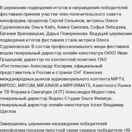
В церемонии подведения итогов и награждения победителей
фестиваля приняли участие член попечительского совета
кинофорума, продюсер Сергей Сельянов, актрисы Олеся
Судзиловская, Ольга Кабо, Алика Смехова, Софья Лебедева,
Евгения Храповицкая, Дарья Повереннова. Ведущей церемонии
подведения итогов фестиваля стала актриса Олеся
Судзиловская. В состав профессионального жюри фестиваля
вошли генеральный директор онлайн-кинотеатра ОККО Иван
Гродецкий, директор по контентной политике ПАО
«Ростелеком» Александр Косарим, официальный
представитель в России и странах СНГ Каннских
международных рынков аудиовизуального контента MIPTV,
MIPDOC, MIPCOM, MIPJUNIOR и MIPFORMATS, Азиатского Рынка
и ТВ Форума в Сингапуре (ATF) Александра Модестова,
генеральный директор Яндекс.Студии Ольга Филипук,
генеральный директор онлайн-кинотеатра tvzavr Владимир
Щеглов.
Завершилась церемония награждения победителей
кинофорума показом пилотной серии сериала-победителя «90-