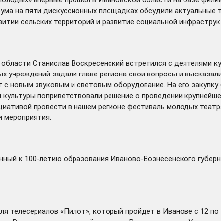
ума на пяти дискуссионных площадках обсудили актуальные т
итии сельских территорий и развитие социальной инфраструкт
 области Станислав Воскресенский
встретился
с деятелями ку
х учреждений задали главе региона свои вопросы и высказали
 с новым звуковым и световым оборудование. На его закупку
и культуры поприветствовали решение о проведении крупнейш
нициативой провести в нашем регионе фестиваль молодых теат
и мероприятия.
нный к 100-летию образования Иваново-Вознесенского губер
я телесериалов «Пилот», который пройдет в Иванове с 12 по 