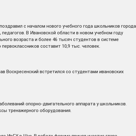
поздравил
с началом нового учебного года школьников города
 педагогов. В Ивановской области в новом учебном году
ьного возраста и более 46 тысяч студентов в системе
 первоклассников составит 10,9 тыс. человек.
лав Воскресенский
встретился
со студентами ивановских
аболеваний опорно-двигательного аппарата у школьников.
ексы тренажерного оборудования.
ла ИвГУ в Шуе. В работе форума принял участие глава