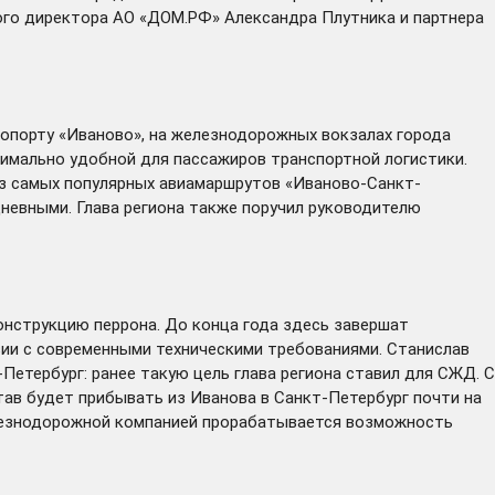
ного директора АО «ДОМ.РФ» Александра Плутника и партнера
опорту «Иваново», на железнодорожных вокзалах города
имально удобной для пассажиров транспортной логистики.
из самых популярных авиамаршрутов «Иваново-Санкт-
дневными. Глава региона также поручил руководителю
конструкцию перрона. До конца года здесь завершат
ии с современными техническими требованиями. Станислав
етербург: ранее такую цель глава региона ставил для СЖД. С
тав будет прибывать из Иванова в Санкт-Петербург почти на
 железнодорожной компанией прорабатывается возможность