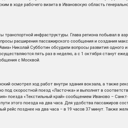
ским в ходе рабочего визита в Ивановскую область генераль
 транспортной инфраструктуры. Глава региона побывал в аэр
опросы расширения пассажирского сообщения и создания макс
 Авиа» Николай Субботин обсудили вопросы развития одного 
 осуществляются пять раз в неделю, а с 1 октября станут еже
общения с Москвой.
нский
осмотрел
ход работ внутри здания вокзала, а также ре
 под скоростной поезд «Ласточка» и выполнят в соответств
ия» поезда «Текстильный край» сообщением Иваново – Санкт-П
 пути этого поезда на два часа. Для удобства пассажиров сос
атный рейс позднее на два часа – в 19 часов 37 минут. Также