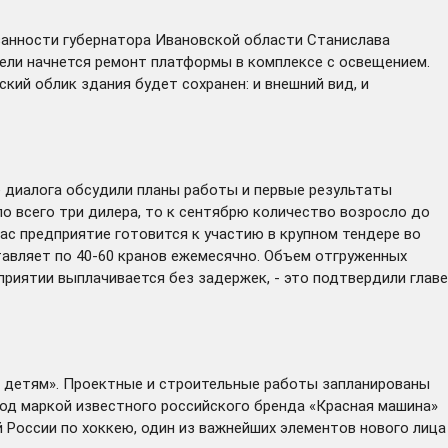
занности губернатора Ивановской области Станислава
ели начнется ремонт платформы в комплексе с освещением.
кий облик здания будет сохранен: и внешний вид, и
е диалога обсудили планы работы и первые результаты
о всего три дилера, то к сентябрю количество возросло до
ас предприятие готовится к участию в крупном тендере во
тавляет по 40-60 кранов ежемесячно. Объем отгруженных
дприятии выплачивается без задержек, - это подтвердили главе
– детям». Проектные и строительные работы запланированы
под маркой известного российского бренда «Красная машина»
 России по хоккею, один из важнейших элементов нового лица