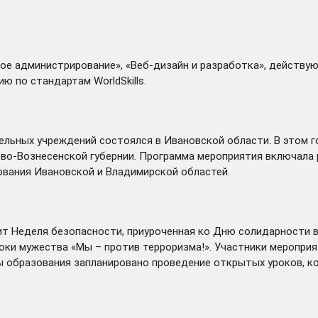
ое администрирование», «Веб-дизайн и разработка», действ
ю по стандартам WorldSkills.
тельных учреждений
состоялся
в Ивановской области. В этом 
во-Вознесенской губернии. Программа мероприятия включала 
вания Ивановской и Владимирской областей.
ит
Неделя безопасности, приуроченная ко Дню солидарности в 
роки мужества «Мы – против терроризма!». Участники меропри
ы образования запланировано проведение открытых уроков, ко