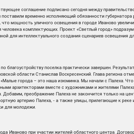
ствующее соглашение подписано сегодня между правительств
м поставили временно исполняющий обязанности губернатора 
, что мощность уличного освещения в городе Иваново увелич
ья человека комплектующих. Проект «Светлый город» подразу
нной для интеллектуального создания сценариев освещения д
по благоустройству поселка практически завершен. Результа
вской области Станислав Воскресенский. Глава региона отме
Малые города – это наша изюминка. Мы начали с Палеха. Что 
ными архитекторами вместе с художниками и жителями Палеха
н. Добавим, преображение Палеха не закончится только на це
ртную артерию Палеха, - а также улицы, прилегающие к реке 
ки для молодежи.
рода Иваново при участии жителей областного центра. Догов