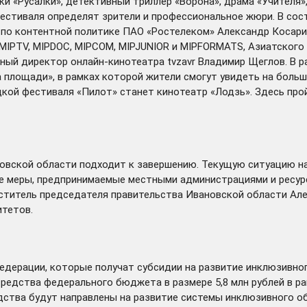
и «Русалки», детективный триллер «Ворона», драма «Учителя»
естиваля определят зрители и профессиональное жюри. В со
 по контентной политике ПАО «Ростелеком» Александр Косари
IPTV, MIPDOC, MIPCOM, MIPJUNIOR и MIPFORMATS, Азиатского 
ный директор онлайн-кинотеатра tvzavr Владимир Щеглов. В р
а площади», в рамках которой жители смогут увидеть на больш
кой фестиваля «Пилот» станет кинотеатр «Лодзь». Здесь про
новской области
подходит
к завершению. Текущую ситуацию на
кже меры, предпринимаемые местными администрациями и ресу
еститель председателя правительства Ивановской области Ал
итетов.
едерации, которые получат субсидии на развитие инклюзивно
редства федерального бюджета в размере 5,8 млн рублей в р
дства будут направлены на развитие системы инклюзивного 