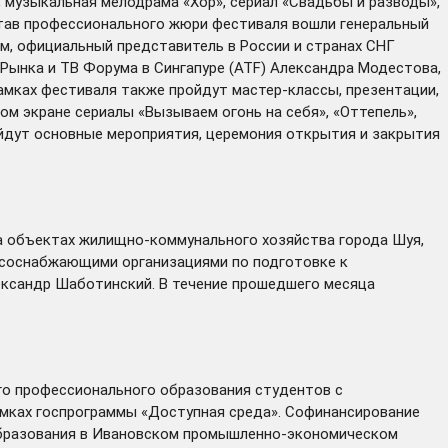
, музыкальная мелодрама «Хор», сериал «Свадьбы и разводы»,
став профессионального жюри фестиваля
вошли
генеральный
м, официальный представитель в России и странах СНГ
Рынка и ТВ Форума в Сингапуре (ATF) Александра Модестова,
амках фестиваля также пройдут мастер-классы, презентации,
ом экране сериалы «Вызываем огонь на себя», «Оттепель»,
йдут основные мероприятия, церемония открытия и закрытия
 объектах жилищно-коммунального хозяйства города Шуя,
рсоснабжающими организациями по подготовке к
ександр Шаботинский. В течение прошедшего месяца
го профессионального образования студентов с
амках госпрограммы «Доступная среда». Софинансирование
образования в Ивановском промышленно-экономическом