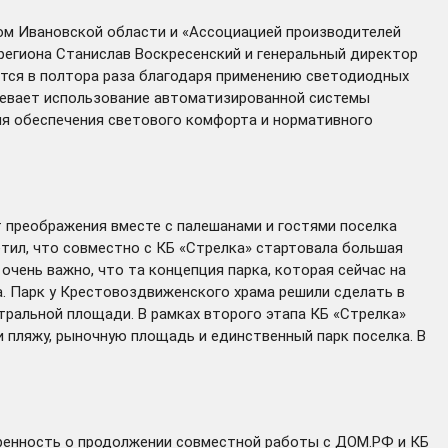
ом Ивановской области и «Ассоциацией производителей
региона Станислав Воскресенский и генеральный директор
ится в полтора раза благодаря применению светодиодных
мевает использование автоматизированной системы
ля обеспечения светового комфорта и нормативного
т преображения вместе с палешанами и гостями поселка
тил, что совместно с КБ «Стрелка» стартовала большая
очень важно, что та концепция парка, которая сейчас на
. Парк у Крестовоздвиженского храма решили сделать в
нтральной площади. В рамках второго этапа КБ «Стрелка»
и пляжу, рыночную площадь и единственный парк поселка. В
оренность о продолжении совместной работы с ДОМ.РФ и КБ