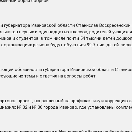
еменный образ сборной.
ти губернатора Ивановской области Станислав Воскресенский
льников первых и одиннадцатых классов, родителей учащихся,
иков и студентов, в том числе почти 54 тысячи детей дошкол
организациях региона будут обучаться 99,9 тыс. детей, число
лняющий обязанности губернатора Ивановской области Станис
есующие их темы и ответил на вопросы ребят.
артовал
проект, направленный на профилактику и коррекцию з
гимназиях № 32 и № 30 города Иваново, где установлены компл
 молодых» впервые
прошел
в Ивановской области на базе филиа