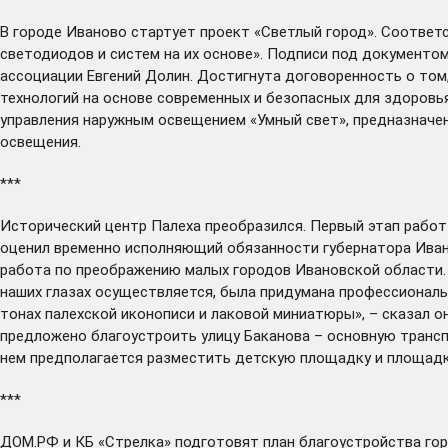
В городе Иваново
стартует
проект «Светлый город». Соответ
светодиодов и систем на их основе». Подписи под документо
ассоциации Евгений Долин. Достигнута договоренность о том
технологий на основе современных и безопасных для здоров
управления наружным освещением «Умный свет», предназначе
освещения.
***
Исторический центр Палеха
преобразился.
Первый этап работ 
оценил временно исполняющий обязанности губернатора Ивано
работа по преображению малых городов Ивановской области. «
наших глазах осуществляется, была придумана профессиональ
тонах палехской иконописи и лаковой миниатюры», – сказал о
предложено благоустроить улицу Баканова – основную транспо
нем предполагается разместить детскую площадку и площад
***
ДОМ.РФ и КБ «Стрелка»
подготовят
план благоустройства го