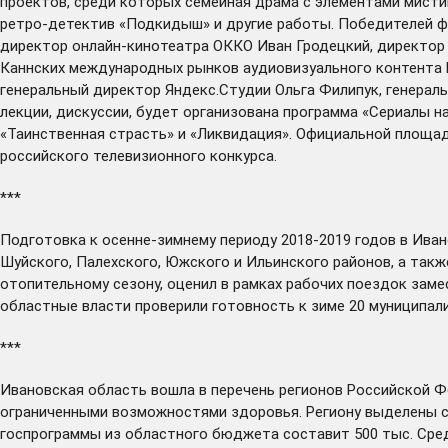
проектов, среди которых семейная драма с элементами мистик
ретро-детектив «Подкидыш» и другие работы. Победителей ф
директор онлайн-кинотеатра ОККО Иван Гродецкий, директор
Каннских международных рынков аудиовизуального контента M
генеральный директор Яндекс.Студии Ольга Филипук, генераль
лекции, дискуссии, будет организована программа «Сериалы н
«Таинственная страсть» и «Ликвидация». Официальной площад
российского телевизионного конкурса.
***
Подготовка к осенне-зимнему периоду 2018-2019 годов в Ива
Шуйского, Палехского, Южского и Ильинского районов, а та
отопительному сезону, оценил в рамках рабочих поездок зам
областные власти проверили готовность к зиме 20 муниципал
***
Ивановская область
вошла
в перечень регионов Российской Ф
ограниченными возможностями здоровья. Региону выделены с
госпрограммы из областного бюджета составит 500 тыс. Сре