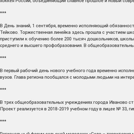
хоккея России, объединяющий славное прошлое и новый совр
***
В День знаний, 1 сентября, временно исполняющий обязаннос
Тейково. Торжественная линейка здесь прошла с участием шко
приступили к обучению более 200 тысяч дошкольников, школьн
среднего и высшего профобразования. В общеобразовательных 
***
В первый рабочий день нового учебного года временно испо
вузов. Глава региона пообщался с молодыми людьми на интер
***
В трех общеобразовательных учреждениях города Иваново
ст
Проект реализуется в 2018-2019 учебном году в лицее № 33, 
***
Региональный форум сельской молодежи «Село – территория