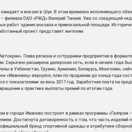
т
ожидает
и вокзал в Шуе. В этом временно исполняющего обя
 – филиала ОАО «РЖД» Валерий Танаев. Уже со следующей нед
ых работ здания вокзала и привокзальной площади. Историчес
работанный проект представят жителям.
Автокран». Глава региона и сотрудники предприятия в формат
 Серьезно расширена дилерская сеть, если в начале года был
ены в Узбекистан, Грузию, Армению, Беларусь, Монголию, сейч
ки «Ивановец» вернулся, план по продажам до конца года сос
ся с показателями за весь 2017 год. Заработная плата на пре
звращении к практике выплаты премий по итогам года.
ом в городе Иваново
построят
в рамках программы «Газпром 
ением. Достигнута договоренность о том, что часть изделий 
 официальный бренд спортивной одежды и атрибутики сборной