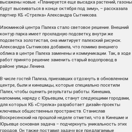
высажены новые. «Планируется еще высадка растений, газоны
будут высеиваться в конце октября под зиму», – рассказала
партнер КБ «Стрелка» Александра Сытникова.
Изюминкой центра Палеха стало световое решение. Внешний
контур парка имеет прохладную подсветку, внутри же
подсветка золотистая, она имитирует палехский рисунок.
Александра Сытникова добавила, что помимо внешнего
облика в центре Палеха заменены и коммуникации. Так, в ходе
работ принято решение заменить старый водопровод в
районе улицы Ленина.
В числе гостей Палеха, приехавших отдохнуть в обновленном
центре, были и кинешмцы, которые специально посетили
Палех, чтобы оценить результаты работы. Кинешма,
напомним, наряду с Юрьевцем, станут следующими городами,
для которых КБ «Стрелка» разработает дизайн-проекты
ключевых общественных пространств. Станислав
Воскресенский на прошлой неделе отметил, что в Кинешме и
Юрьевце основная задача – подчеркнуть уникальность этих
городов. Он также поставил задачу все предлагаемые