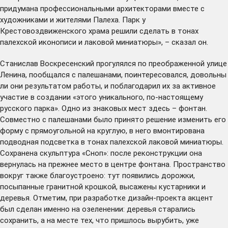
придумана профессиональными архитекторами вместе с
художниками и жителями Палеха. Парк у
Крестовоздвиженского храма решили сделать в тонах
палехской иконописи и лаковой миниатюры», – сказал он.
Станислав Воскресенский прогулялся по преображенной улице
Ленина, пообщался с палешанами, поинтересовался, довольны
ли они результатом работы, и поблагодарил их за активное
участие в создании «этого уникального, по-настоящему
русского парка». Одно из знаковых мест здесь – фонтан.
Совместно с палешанами было принято решение изменить его
форму с прямоугольной на круглую, в него вмонтирована
подводная подсветка в тонах палехской лаковой миниатюры.
Сохранена скульптура «Сноп»: после реконструкции она
вернулась на прежнее место в центре фонтана. Пространство
вокруг также благоустроено: тут появились дорожки,
посыпанные гранитной крошкой, высажены кустарники и
деревья. Отметим, при разработке дизайн-проекта акцент
был сделан именно на озеленении: деревья старались
сохранить, а на месте тех, что пришлось вырубить, уже