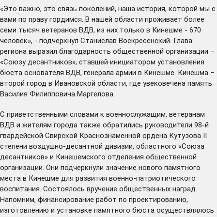
«Это важно, это связь поколений, наша история, которой мы с
вами по праву гордимся. В нашей области проживает более
семи тысяч ветеранов ВДВ, из них только в Кинешме - 670
человек», - подчеркнул Станислав Воскресенский. Глава
региона выразил благодарность общественной организации –
«Союзу десантников», ставшей инициатором установления
бюста основателя ВДВ, генерала армии в Кинешме. Кинешма –
второй город в Ивановской области, где увековечена память
Василия Филипповича Маргелова.
С приветственными словами к военнослужащим, ветеранам
ВДВ и жителям города также обратились руководители 98-й
гвардейской Свирской Краснознаменной ордена Кутузова II
степени воздушно-десантной дивизии, областного «Союза
десантников» и Кинешемского отделения общественной
организации. Они подчеркнули значение нового памятного
места в Кинешме для развития военно-патриотического
воспитания. Состоялось вручение общественных наград.
Напомним, финансирование работ по проектированию,
изготовлению и установке памятного бюста осуществлялось