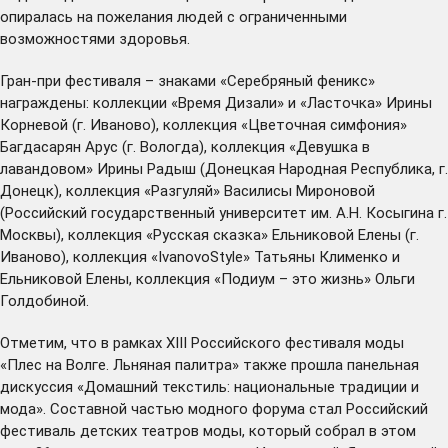
опиралась на пожелания людей с ограниченными
возможностями здоровья.
Гран-при фестиваля – знаками «Серебряный феникс»
награждены: коллекции «Время Дизали» и «Ласточка» Ирины
Корневой (г. Иваново), коллекция «Цветочная симфония»
Багдасарян Арус (г. Вологда), коллекция «Девушка в
лавандовом» Ирины Радыш (Донецкая Народная Республика, г.
Донецк), коллекция «Разгуляй» Василисы Мироновой
(Российский государственный университет им. А.Н. Косыгина г.
Москвы), коллекция «Русская сказка» Ельниковой Елены (г.
Иваново), коллекция «IvanovoStyle» Татьяны Клименко и
Ельниковой Елены, коллекция «Подиум – это жизнь» Ольги
Голдобиной.
Отметим, что в рамках XIII Российского фестиваля моды
«Плес на Волге. Льняная палитра» также прошла панельная
дискуссия «Домашний текстиль: национальные традиции и
мода». Составной частью модного форума стал Российский
фестиваль детских театров моды, который собрал в этом