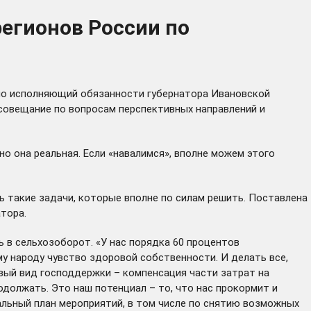
регионов России по
нно исполняющий обязанности губернатора Ивановской
 совещание по вопросам перспективных направлений и
но она реальная. Если «навалимся», вполне можем этого
ть такие задачи, которые вполне по силам решить. Поставлена
атора.
 в сельхозоборот. «У нас порядка 60 процентов
му народу чувство здоровой собственности. И делать все,
новый вид господдержки – компенсация части затрат на
должать. Это наш потенциал – то, что нас прокормит и
альный план мероприятий, в том числе по снятию возможных