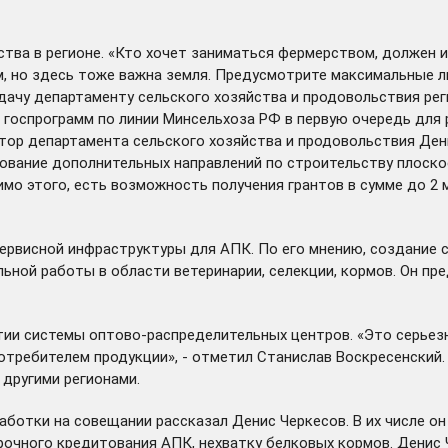
тва в регионе. «Кто хочет заниматься фермерством, должен 
, но здесь тоже важна земля. Предусмотрите максимальные л
дачу департаменту сельского хозяйства и продовольствия рег
госпрограмм по линии Минсельхоза РФ в первую очередь для 
тор департамента сельского хозяйства и продовольствия Дени
ование дополнительных направлений по строительству плоско
мо этого, есть возможность получения грантов в сумме до 2 
ервисной инфраструктуры для АПК. По его мнению, создание с
льной работы в области ветеринарии, селекции, кормов. Он п
итии системы оптово-распределительных центров. «Это серье
требителем продукции», - отметил Станислав Воскресенский.
 другими регионами.
работки на совещании рассказал Денис Черкесов. В их числе 
очного кредитования АПК, нехватку белковых кормов. Денис 