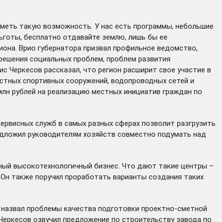
иметь такую возможность. У нас есть программы, небольшие
ьготы, бесплатно отдавайте землю, лишь бы ее
иона. Врио губернатора призвал профильное ведомство,
решения социальных проблем, проблем развития
с Черкесов рассказал, что регион расширит свое участие в
стных спортивных сооружений, водопроводных сетей и
млн рублей на реализацию местных инициатив граждан по
ервисных служб в самых разных сферах позволит разгрузить
редложил руководителям хозяйств совместно подумать над
зный высокотехнологичный бизнес. Что дают такие центры –
 Он также поручил проработать варианты создания таких
он назвал проблемы качества подготовки проектно-сметной
Черкесов озвучил предложение по строительству завода по