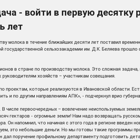
ача - войти в первую десятку 
ь лет
ству молока в течение ближайших десяти лет поставил време
ой государственной сельхозакадемии им. Д.К. Беляева прошло
гионов в стране по производству молока. Это сложная задача, 
к руководителям хозяйств – участникам совещания.
и по проектам, которые реализуются в Ивановской области. Ес
ить и по другим направлениям АПК», - подчеркнул врио губерн
 В числе первоочередных – вовлечение неиспользуемых земель
ысяч гектаров - огромные земли! Нам надо возвращать русско
ра. Он напомнил, что начиная с этого года в регионе введен 
ем, это небольшие деньги. Но мы готовы такие программы про
 Он дал поручение профильному департаменту подготовить дет