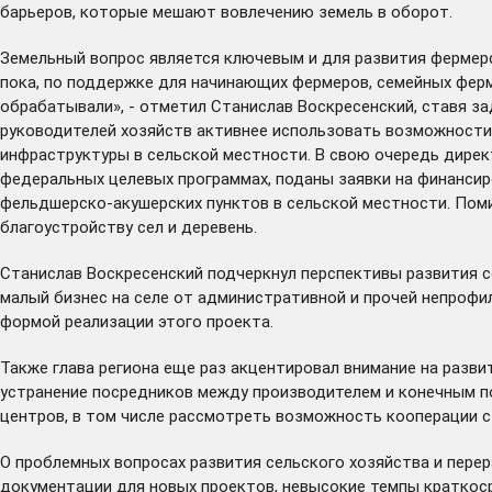
барьеров, которые мешают вовлечению земель в оборот.
Земельный вопрос является ключевым и для развития фермерс
пока, по поддержке для начинающих фермеров, семейных ферм
обрабатывали», - отметил Станислав Воскресенский, ставя за
руководителей хозяйств активнее использовать возможности 
инфраструктуры в сельской местности. В свою очередь дирек
федеральных целевых программах, поданы заявки на финансир
фельдшерско-акушерских пунктов в сельской местности. Поми
благоустройству сел и деревень.
Станислав Воскресенский подчеркнул перспективы развития с
малый бизнес на селе от административной и прочей непрофи
формой реализации этого проекта.
Также глава региона еще раз акцентировал внимание на разв
устранение посредников между производителем и конечным по
центров, в том числе рассмотреть возможность кооперации с
О проблемных вопросах развития сельского хозяйства и пере
документации для новых проектов, невысокие темпы краткоср