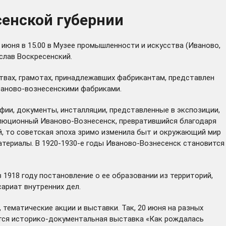
сенской губернии
июня в 15.00 в Музее промышленности и искусства (Иваново,
слав Воскресенский.
ствах, грамотах, принадлежавших фабрикантам, представлен
ваново-вознесенскими фабриками.
ии, документы, инсталляции, представленные в экспозиции,
волюционный Иваново-Вознесенск, превратившийся благодаря
й, то советская эпоха зримо изменила быт и окружающий мир
атериалы. В 1920-1930-е годы Иваново-Вознесенск становится
 1918 году постановление о ее образовании из территорий,
ариат внутренних дел.
тематические акции и выставки. Так, 20 июня на разных
ется историко-документальная выставка «Как рождалась