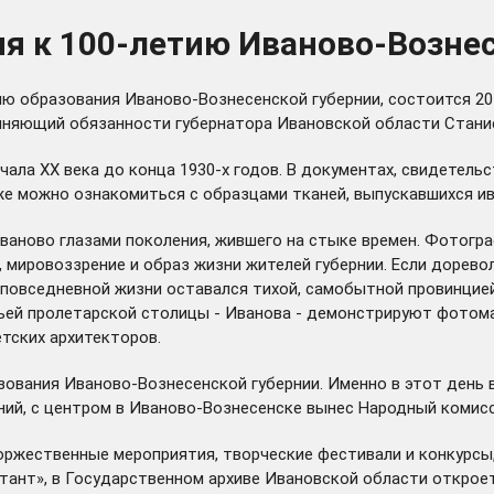
ия к 100-летию Иваново-Возне
ю образования Иваново-Вознесенской губернии, состоится 20 
полняющий обязанности губернатора Ивановской области Стани
чала XX века до конца 1930-х годов. В документах, свидетель
же можно ознакомиться с образцами тканей, выпускавшихся и
ново глазами поколения, жившего на стыке времен. Фотограф
, мировоззрение и образ жизни жителей губернии. Если доре
у повседневной жизни оставался тихой, самобытной провинцие
тьей пролетарской столицы - Иванова - демонстрируют фотом
тских архитекторов.
зования Иваново-Вознесенской губернии. Именно в этот день в
ний, с центром в Иваново-Вознесенске вынес Народный комисс
оржественные мероприятия, творческие фестивали и конкурсы, 
ктант», в Государственном архиве Ивановской области откро