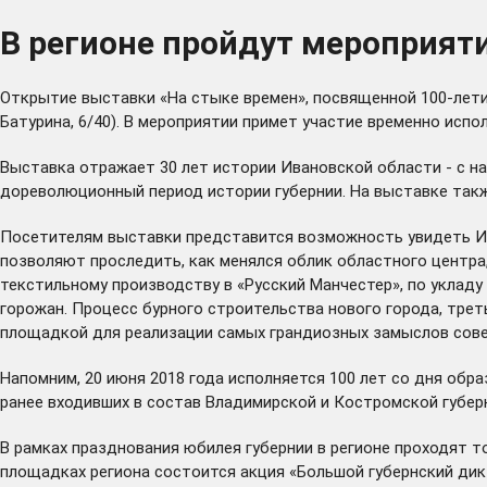
В регионе пройдут мероприят
Открытие выставки «На стыке времен», посвященной 100-лети
Батурина, 6/40). В мероприятии примет участие временно ис
Выставка отражает 30 лет истории Ивановской области - с на
дореволюционный период истории губернии. На выставке так
Посетителям выставки представится возможность увидеть Ива
позволяют проследить, как менялся облик областного центра
текстильному производству в «Русский Манчестер», по уклад
горожан. Процесс бурного строительства нового города, тре
площадкой для реализации самых грандиозных замыслов сове
Напомним, 20 июня 2018 года исполняется 100 лет со дня обра
ранее входивших в состав Владимирской и Костромской губер
В рамках празднования юбилея губернии в регионе проходят т
площадках региона состоится акция «Большой губернский ди