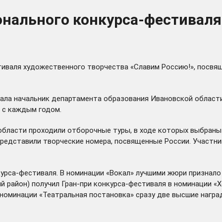
нального конкурса-фестиваля
тиваля художественного творчества «Славим Россию!», посвя
вала начальник департамента образования Ивановской области
 с каждым годом.
области проходили отборочные туры, в ходе которых выбраны
редставили творческие номера, посвященные России. Участник
урса-фестиваля. В номинации «Вокал» лучшими жюри признало 
кий район) получил Гран-при конкурса-фестиваля в номинации 
 В номинации «Театральная постановка» сразу две высшие наг