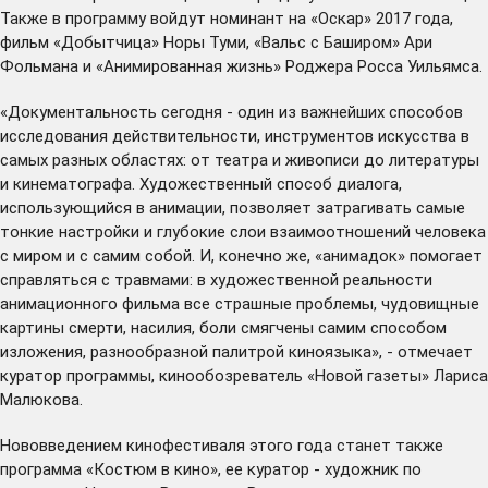
Также в программу войдут номинант на «Оскар» 2017 года,
фильм «Добытчица» Норы Туми, «Вальс с Баширом» Ари
Фольмана и «Анимированная жизнь» Роджера Росса Уильямса.
«Документальность сегодня - один из важнейших способов
исследования действительности, инструментов искусства в
самых разных областях: от театра и живописи до литературы
и кинематографа. Художественный способ диалога,
использующийся в анимации, позволяет затрагивать самые
тонкие настройки и глубокие слои взаимоотношений человека
с миром и с самим собой. И, конечно же, «анимадок» помогает
справляться с травмами: в художественной реальности
анимационного фильма все страшные проблемы, чудовищные
картины смерти, насилия, боли смягчены самим способом
изложения, разнообразной палитрой киноязыка», - отмечает
куратор программы, кинообозреватель «Новой газеты» Лариса
Малюкова.
Нововведением кинофестиваля этого года станет также
программа «Костюм в кино», ее куратор - художник по