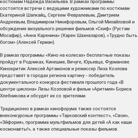
костюмам Надежда Васильева. В рамках программы
состоятся встречи с ведущими художниками по костюмам
Екатериной Шапкайц, Сергеем Февралевым, Дмитрием
Андреевым, Владимиром Никифоровым, Ольгой Михайловой и
обсуждение визуального решения фильмов «Скиф» (Рустам
Мосафир), «Анна Каренина» (Карен Шахназаров), «Трудно быть
богом» (Алексей Герман).
В рамках программы «Кино на колесах» бесплатные показы
пройдут
в Родниках, Кинешме, Вичуге, Юрьевце, Фурманове
.
Кинокритик Алексей Артамонов и режиссер Лиза Козлова
представят в городах региона картину - победитель
документального конкурса фестиваля прошлого года «В
центре циклона» Лизы Козловой и фильм «Аритмия» Бориса
Хлебникова и обсудят их со зрителями.
Традиционно в рамках кинофорума также состоятся
внеконкурсные программы «Тарковский контекст», «Свои»,
«Эйфория», программа мультфильмов для детей «А как наши
космонавты!», а также специальные показы фильмов.