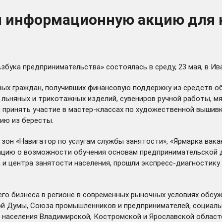
ли информационную акцию для
бука предпринимательства» состоялась в среду, 23 мая, в И
ых граждан, получивших финансовую поддержку из средств о
льняных и трикотажных изделий, сувениров ручной работы, м
 принять участие в мастер-классах по художественной вышивк
ию из бересты.
н «Навигатор по услугам службы занятости», «Ярмарка вакан
ацию о возможности обучения основам предпринимательской д
 и центра занятости населения, прошли экспресс-диагностик
го бизнеса в регионе в современных рыночных условиях обсуж
ой Думы, Союза промышленников и предпринимателей, социаль
 населения Владимирской, Костромской и Ярославской облас