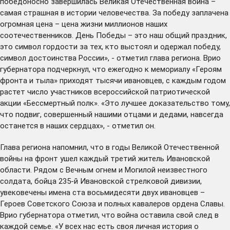
победоносно завершилась Великая Отечественная война –
самая страшная в истории человечества. За победу заплачена
огромная цена – цена жизни миллионов наших
соотечественников. День Победы – это наш общий праздник,
это символ гордости за тех, кто выстоял и одержал победу,
символ достоинства России», - отметил глава региона. Врио
губернатора подчеркнул, что ежегодно к мемориалу «Героям
фронта и тыла» приходят тысячи ивановцев, с каждым годом
растет число участников всероссийской патриотической
акции «Бессмертный полк». «Это лучшее доказательство тому,
что подвиг, совершенный нашими отцами и дедами, навсегда
останется в наших сердцах», - отметил он.
Глава региона напомнил, что в годы Великой Отечественной
войны на фронт ушел каждый третий житель Ивановской
области. Рядом с Вечным огнем и Могилой неизвестного
солдата, бойца 235-й Ивановской стрелковой дивизии,
увековечены имена ста восьмидесяти двух ивановцев –
Героев Советского Союза и полных кавалеров ордена Славы.
Врио губернатора отметил, что война оставила свой след в
каждой семье. «У всех нас есть своя личная история о