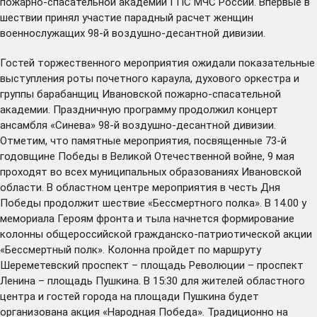
пожарно-спасательной академии ГПС МЧС России. Впервые в
шествии принял участие парадный расчет женщин
военнослужащих 98-й воздушно-десантной дивизии.
Гостей торжественного мероприятия ожидали показательные
выступления роты почетного караула, духового оркестра и
группы барабанщиц Ивановской пожарно-спасательной
академии. Праздничную программу продолжил концерт
ансамбля «Синева» 98-й воздушно-десантной дивизии.
Отметим, что памятные мероприятия, посвященные 73-й
годовщине Победы в Великой Отечественной войне, 9 мая
проходят во всех муниципальных образованиях Ивановской
области. В областном центре мероприятия в честь Дня
Победы продолжит шествие «Бессмертного полка». В 14.00 у
мемориала Героям фронта и тыла начнется формирование
колонны общероссийской гражданско-патриотической акции
«Бессмертный полк». Колонна пройдет по маршруту
Шереметевский проспект – площадь Революции – проспект
Ленина – площадь Пушкина. В 15:30 для жителей областного
центра и гостей города на площади Пушкина будет
организована акция «Народная Победа». Традиционно на