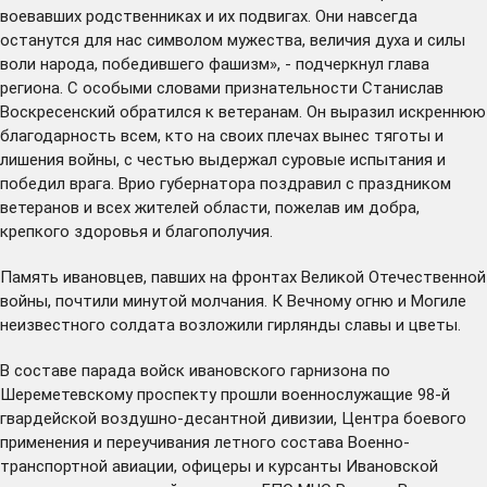
воевавших родственниках и их подвигах. Они навсегда
останутся для нас символом мужества, величия духа и силы
воли народа, победившего фашизм», - подчеркнул глава
региона. С особыми словами признательности Станислав
Воскресенский обратился к ветеранам. Он выразил искреннюю
благодарность всем, кто на своих плечах вынес тяготы и
лишения войны, с честью выдержал суровые испытания и
победил врага. Врио губернатора поздравил с праздником
ветеранов и всех жителей области, пожелав им добра,
крепкого здоровья и благополучия.
Память ивановцев, павших на фронтах Великой Отечественной
войны, почтили минутой молчания. К Вечному огню и Могиле
неизвестного солдата возложили гирлянды славы и цветы.
В составе парада войск ивановского гарнизона по
Шереметевскому проспекту прошли военнослужащие 98-й
гвардейской воздушно-десантной дивизии, Центра боевого
применения и переучивания летного состава Военно-
транспортной авиации, офицеры и курсанты Ивановской