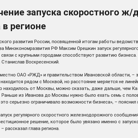
ение запуска скоростного ж/
 в регионе
кого развития России, посвященной итогам работы ведомства в
лава Минэкономразвития РФ Максим Орешкин запуск регулярно
связи с крупными городами способствуют развитию бизнеса. В
 Станислав Воскресенский.
местно ОАО «РЖД» и правительством Ивановской области, – з
 находится рядом с Москвой, но расстояние меряется не линей
во находилось от Москвы, можно сказать, даже дальше, чем К
 Раньше из Иванова до Москвы нужно было ехать семь с полов
это серьезно ограничивало возможности бизнеса», – пояснил
 запуск регулярного скоростного железнодорожного сообщен
нвестиционное решение, которое было увязано именно с запуск
– рассказал глава региона.