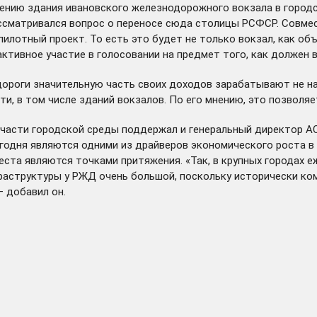
ению здания ивановского железнодорожного вокзала в городск
рассматривался вопрос о переносе сюда столицы РСФСР. Совме
илотный проект. То есть это будет не только вокзал, как об
активное участие в голосовании на предмет того, как должен 
ороги значительную часть своих доходов зарабатывают не на 
, в том числе зданий вокзалов. По его мнению, это позволяе
асти городской среды поддержал и генеральный директор АО
годня являются одними из драйверов экономического роста в г
еста являются точками притяжения. «Так, в крупных городах
раструктуры у РЖД очень большой, поскольку исторически ко
– добавил он.