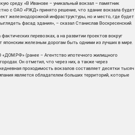
ую среду. «В Иванове – уникальный вокзал – памятник
стно с ОАО «РЖД» принято решение, что здание вокзала будет
ъект железнодорожной инфраструктуры, но и место, где будет
выглядеть фасад здания», – сказал Станислав Воскресенский.
фактических перевозках, а на развитии проектов вокруг
т японским железным дорогам быть одними из лучших в мире.
 «ДОМ.РФ» (ранее – Агентство ипотечного жилищного
ородах. Он отметил, что через них, а также через
 ежедневная проходимость вокзалов составляет десятки тысяч
мпания является обладателем больших территорий, которые