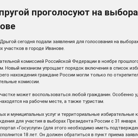
пругой проголосуют на выбора
нове
й Дрыгой сегодня подали заявления для голосования на выбор
х участков в городе Иванове.
тельной комиссией Российской Федерации в ноябре прошлого 
. Новый механизм упрощает порядок включения в список избир
своего нахождения граждане России могли только по открепит
тельные комиссии.
астке может воспользоваться любой гражданин. Особенно удо
находятся на рабочем месте, а также туристам.
х и муниципальных услуг и территориальные избирательные к
ждения для участия в выборах Президента России с 31 января
-портал «Госуслуги» (для этого необходимо иметь подтвержде
сполнится 18 лет. Он должен обратиться в пункт приема заявл