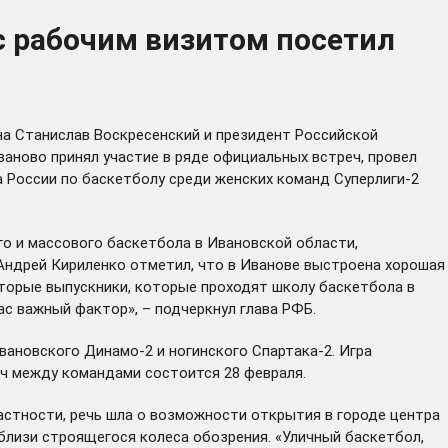
с рабочим визитом посетил
а Станислав Воскресенский и президент Российской
аново принял участие в ряде официальных встреч, провел
 России по баскетболу среди женских команд Суперлиги-2
о и массового баскетбола в Ивановской области,
 Андрей Кириленко отметил, что в Иванове выстроена хорошая
оторые выпускники, которые проходят школу баскетбола в
ас важный фактор», – подчеркнул глава РФБ.
вановского Динамо-2 и ногинского Спартака-2. Игра
тч между командами состоится 28 февраля.
стности, речь шла о возможности открытия в городе центра
близи строящегося колеса обозрения. «Уличный баскетбол,