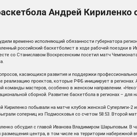
баскетбола Андрей Кириленко 
удили временно исполняющий обязанности губернатора регион
ленный российский баскетболист в ходе рабочей поездки в Ив
месте со Станиславом Воскресенским посетил матч Чемпионата
а.
опросов, касающихся развития и поддержки профессиональног
е реализацию проектов, которые РФБ инициирует в регионах.
ой команды мастеров, особенно в женском направлении. «Нек
ациональной сборной. Развитие баскетбола в регионах – для н
й Кириленко побывали на матче клубов женской Суперлиги-2 и
ыграли соперниц из Подмосковья со счетом 58:53. Второй ма
иленко
обсудил
с главой Иванова Владимиром Шарыповым. В ча
 размещения центра, в том числе на территории набережной в