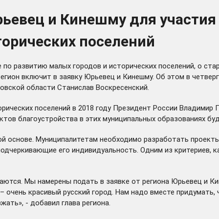
рьевец и Кинешму для участия
торических поселений
 по развитию малых городов и исторических поселений, о ста
егион включит в заявку Юрьевец и Кинешму. Об этом в четверг
овской области Станислав Воскресенский.
орических поселений в 2018 году Президент России Владимир 
ектов благоустройства в этих муниципальных образованиях бу
ой основе. Муниципалитетам необходимо разработать проект
подчеркивающие его индивидуальность. Одним из критериев, к
ваются. Мы намерены подать в заявке от региона Юрьевец и К
 – очень красивый русский город. Нам надо вместе придумать,
ать», - добавил глава региона.