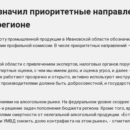
значил приоритетные направле
регионе
оту промышленной продукции в Ивановской области обозначи
ании профильной комиссии. В числе приоритетных направлений
й области с привлечением экспертов, налоговых органов пор
ртные оценки, с чем мы имеем дело, и оценка угроз, и далее 
рые работают прозрачно и открыто, активно используют инст
 производителями должна быть добросовестной, и государст
иями на алкогольном рынке. На федеральном уровне скоррект
 и решение задач пополнения бюджета региона. Кроме того, в
лями смертности от нелегальной алкогольной продукции. «Ест
ти УМВД снизить долю контрафакта на этом рынке», - отметил