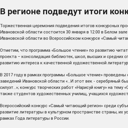
В регионе подведут итоги ко
Торжественная церемония подведения итогов конкурсных прое
Ивановской области состоится 30 января в 12.00 в Белом зале
Ивановской области во Всероссийском конкурсе «Самый чита
Отметим, что программа «Большое чтение» по развитию читате
проекта – консолидация библиотек, школ, высших и средних с
развитию интереса к качественной художественной литератур
В 2017 году в рамках программы «Большое чтение» проведены
заведений Ивановской области «...И этот век - серебряный б
силуэт...»; конкурс творческих работ «Нарисуй книгу» на тем
также студентов художественных училищ, учащихся художест
Всероссийский конкурс «Самый читающий регион» среди субъе
развитие литературы в культурном пространстве страны, их у
рамках Года литературы в России.