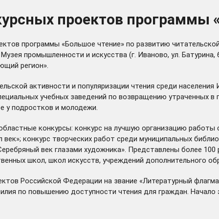
нкурсных проектов программы 
ктов программы «Большое чтение» по развитию читательской 
 Музея промышленности и искусства (г. Иваново, ул. Батурина,
ющий регион».
льской активности и популяризации чтения среди населения И
пециальных учебных заведений по возвращению утраченных в п
е у подростков и молодежи.
 областные конкурсы: конкурс на лучшую организацию работы
ыл век»; конкурс творческих работ среди муниципальных библ
у «Серебряный век глазами художника». Представлены более 100
венных школ, школ искусств, учреждений дополнительного об
ктов Российской Федерации на звание «Литературный флагман
силия по повышению доступности чтения для граждан. Начало 