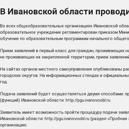
В Ивановской области проводи
Во всех общеобразовательных организациях Ивановской област
образовательное учреждение регламентирован приказом Минис
обучение по образовательным программам начального общего,
Прием заявлений в первый класс для граждан, проживающих на
не проживающих на закрепленной территории, прием заявлений
На сайтах органов местного самоуправления опубликованы р
городских округов. На информационных стендах и официальных
год.
Подача заявлений будет осуществляться двумя способами: пр
(функций) Ивановской области:
http://pgu.ivanovoobl.ru
.
Заявитель имеет возможность пройти процедуру подачи заявле
Ивановской области:
http://pgu.ivanovoobl.ru
(раздел «Пробная з
организацию.