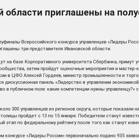
й области приглашены на пол
полуфиналы Всероссийского конкурса управленцев «Лидеры Рос
иглашены три представителя Ивановской области.
ут на базе Корпоративного университета Сбербанка, примут у
ообщества, затем пройдут оценочные мероприятия и мастер-к
ии в ЦФО Алексей Гордеев, министр промышленности и торго
тся дискуссионная панель «Лидерство в управлении экономико
во в публичном поле: какие компетенции нужны управленцу?» 
около 300 управленцев из регионов округа, которые показали
толицы пройдет с 13 по 15 января. Победители станут известн
ый этап по федеральному рейтингу после того как станут изве
ом конкурсе «Лидеры России» первоначально подано 935 заяво