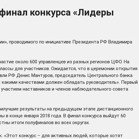
уфинал конкурса «Лидеры
сии», проводимого по инициативе Президента РФ Владимира
частие около 600 управленцев из разных регионов ЦФО. На
лассы для участников. Ожидается, что в церемонии открытия
вли РФ Денис Мантуров, председатель Центрального банка
й: какими качествами должен обладать руководитель». Первый
с участием наставников и членов наблюдательного совета
 наилучшие результаты на предыдущем этапе дистанционного
ы в конце января 2018 года. В финал конкурса выйдут 60
стны итоги полуфиналов во всех округах.
к. «Этот конкурс – для активных людей, которые хотят