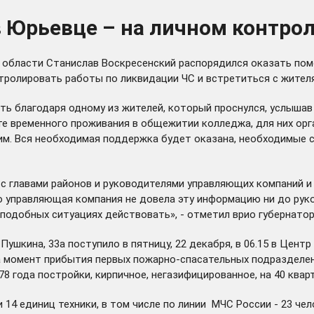
 Юрьевце – на личном контрол
 области Станислав Воскресенский распорядился оказать по
нтролировать работы по ликвидации ЧС и встретиться с жите
ь благодаря одному из жителей, который проснулся, услышав т
е временного проживания в общежитии колледжа, для них орга
им. Вся необходимая поддержка будет оказана, необходимые 
с главами районов и руководителями управляющих компаний и
о управляющая компания не довела эту информацию ни до руко
 подобных ситуациях действовать», - отметил врио губернатор
ушкина, 33а поступило в пятницу, 22 декабря, в 06.15 в Цент
на момент прибытия первых пожарно-спасательных подраздел
 года постройки, кирпичное, негазифицированное, на 40 кварт
 14 единиц техники, в том числе по линии МЧС России - 23 че