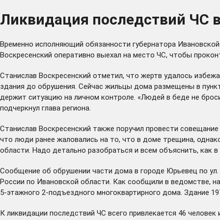
Ликвидация последствий ЧС в
Временно исполняющий обязанности губернатора Ивановской
Воскресенский оперативно выехал на место ЧС, чтобы проко
Станислав Воскресенский отметил, что жертв удалось избежат
здания до обрушения. Сейчас жильцы дома размещены в пункт
держит ситуацию на личном контроле. «Людей в беде не брос
подчеркнул глава региона.
Станислав Воскресенский также поручил провести совещание 
что люди ранее жаловались на то, что в доме трещина, однак
области. Надо детально разобраться и всем объяснить, как в
Сообщение об обрушении части дома в городе Юрьевец по ул. П
России по Ивановской области. Как сообщили в ведомстве, 
5-этажного 2-подъездного многоквартирного дома. Здание 1978
К ликвидации последствий ЧС всего привлекается 46 человек и