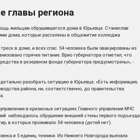
е главы региона
мощь жильцам обрушившегося дома в Юрьевце. Станислав
лями дома, которые расселены в общежитие колледжа.
реск в доме, и всех спас. 54 человека были эвакуированы из
низовано горячее питание. Врио губернатора отметил, что
средства в резервном фонде губернатора предусмотрены», -
 детально разобрать ситуацию в Юрьевце. «Есть информация,
водства района, ни, соответственно, до правительства
а.
р управления в кризисных ситуациях Главного управления МЧС
ений наблюдалось обрушение внешней стены первого подъезда
ир, в которых проживало 54 человека (детей нет).
ловека и 5 единиц техники. Из Нижнего Новгорода выехала