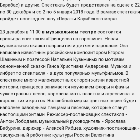
Барабас) и другие. Спектакль будет представлен на сцене с 22
по 30 декабря и со 2 по 5 января 2018 года. В рамках спектакля
пройдёт новогоднее шоу «Пираты Карибского моря».
23 декабря в 11.00
в музыкальном театре
состоится
премьера спектакля «Принцесса на горошине». Новая
музыкальная сказка понравится и детям и взрослым. Она
написана известным российским композитором Егором
Шашиным и поэтессой Натальей Кузьминых по мотивам
одноименной сказки Ганса Христиана Андерсена. Музыка и
либретто спектакля - в духе популярных мультфильмов. В
спектакле много малоизвестных сторон жизни известной
истории: принцесса занимается изучением флоры и фауны
чужестранных лесов, королева-мать властна и агрессивна, а
король тих и кроток. Волшебный мир из цветных перин будет
наполнен заводными танцами и песнями, которые станут
настоящими хитами. Режиссер-постановщик спектакля -
Антон Лободаев, музыкальный руководитель - Ярослава
Бабурина, дирижер - Алексей Рябцев, художник-постановщик -
заслуженный работник культуры России Валентина