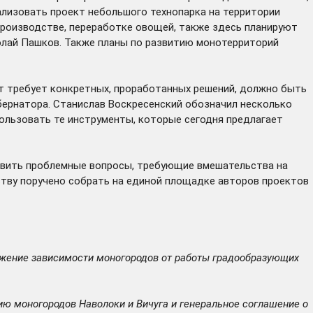
ализовать проект небольшого технопарка на территории
роизводстве, переработке овощей, также здесь планируют
колай Пашков. Также планы по развитию монотерриторий
т требует конкретных, проработанных решений, должно быть
убернатора. Станислав Воскресенский обозначил несколько
ользовать те инструменты, которые сегодня предлагает
явить проблемные вопросы, требующие вмешательства на
мству поручено собрать на единой площадке авторов проектов
ижение зависимости моногородов от работы градообразующих
ю моногородов Наволоки и Вичуга и генеральное соглашение о