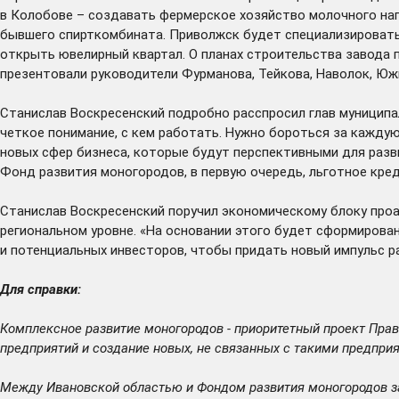
в Колобове – создавать фермерское хозяйство молочного на
бывшего спирткомбината. Приволжск будет специализировать
открыть ювелирный квартал. О планах строительства завода 
презентовали руководители Фурманова, Тейкова, Наволок, Юж
Станислав Воскресенский подробно расспросил глав муниципа
четкое понимание, с кем работать. Нужно бороться за каждую
новых сфер бизнеса, которые будут перспективными для разв
Фонд развития моногородов, в первую очередь, льготное кре
Станислав Воскресенский поручил экономическому блоку про
региональном уровне. «На основании этого будет сформирован
и потенциальных инвесторов, чтобы придать новый импульс 
Для справки:
Комплексное развитие моногородов - приоритетный проект Пра
предприятий и создание новых, не связанных с такими предпри
Между Ивановской областью и Фондом развития моногородов за