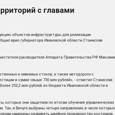
рриторий с главами
рукцию объектов инфраструктуры для реализации
общил врио губернатора Ивановской области Станислав
местителя руководителя Аппарата Правительства РФ Максима
твенных и ливневых стоков, а также автодороги с
стиции в сумме свыше 730 млн рублей», - отметил Станислав
лее 252,2 млн рублей, из бюджета Ивановской области и
ы, которые они защитили по итогам обучения управленческих
. Так, в Вичуге выбраны четыре направления, в числе которых
елении намерены развивать швейное производство костюмов,