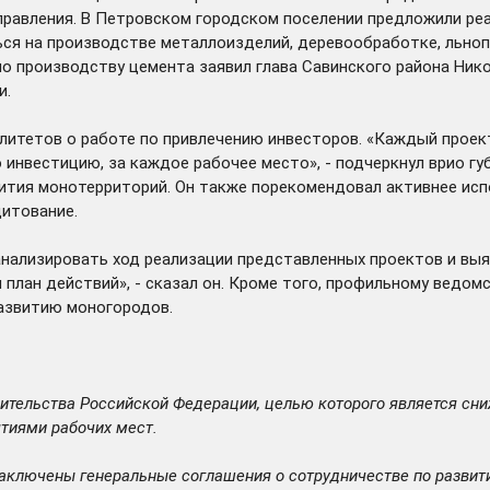
правления. В Петровском городском поселении предложили ре
ся на производстве металлоизделий, деревообработке, льноп
по производству цемента заявил глава Савинского района Ни
и.
литетов о работе по привлечению инвесторов. «Каждый проек
 инвестицию, за каждое рабочее место», - подчеркнул врио г
ития монотерриторий. Он также порекомендовал активнее исп
дитование.
анализировать ход реализации представленных проектов и вы
 план действий», - сказал он. Кроме того, профильному ведо
развитию моногородов.
вительства Российской Федерации, целью которого является сн
ятиями рабочих мест.
ключены генеральные соглашения о сотрудничестве по развити