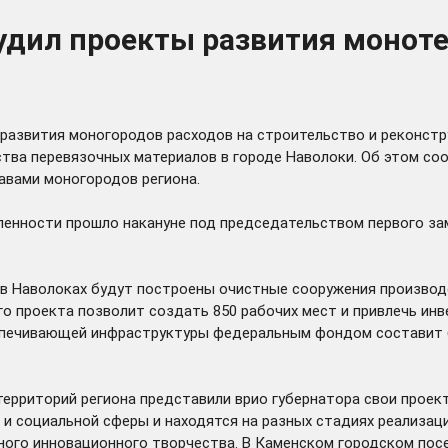
удил проекты развития моноте
развития моногородов расходов на строительство и реконст
тва перевязочных материалов в городе Наволоки. Об этом со
лавами моногородов региона.
енности прошло накануне под председательством первого за
 в Наволоках будут построены очистные сооружения производс
 проекта позволит создать 850 рабочих мест и привлечь инве
печивающей инфраструктуры федеральным фондом составит бо
ерриторий региона представили врио губернатора свои проект
 социальной сферы и находятся на разных стадиях реализации
ого инновационного творчества. В Каменском городском пос